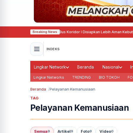
marang Ram Cek Armada, Bus Koridor I Disiapkan Lebih Aman
·
Kebutuhan Ai
Breaking News
INDEKS
Lingkar Network
Beranda
Nasional
I
Lingkar Networks
TRENDING
BIO TOKOH
FO
Beranda
Pelayanan Kemanusiaan
TAG
Pelayanan Kemanusiaan
Semua
Artikel
Foto
Video
9
9
9
0