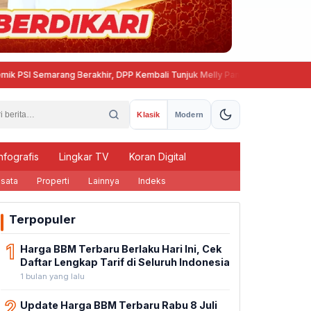
 Semarang Berakhir, DPP Kembali Tunjuk Melly Pangestu
Trans Semar
Klasik
Modern
nfografis
Lingkar TV
Koran Digital
sata
Properti
Lainnya
Indeks
Terpopuler
1
Harga BBM Terbaru Berlaku Hari Ini, Cek
Daftar Lengkap Tarif di Seluruh Indonesia
1 bulan yang lalu
2
Update Harga BBM Terbaru Rabu 8 Juli