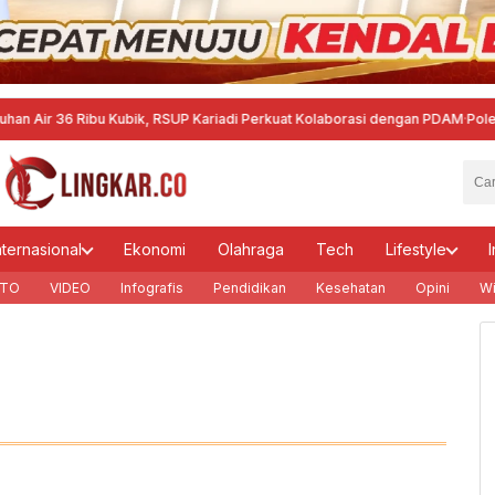
r 36 Ribu Kubik, RSUP Kariadi Perkuat Kolaborasi dengan PDAM
·
Polemik PSI
nternasional
Ekonomi
Olahraga
Tech
Lifestyle
I
TO
VIDEO
Infografis
Pendidikan
Kesehatan
Opini
Wi