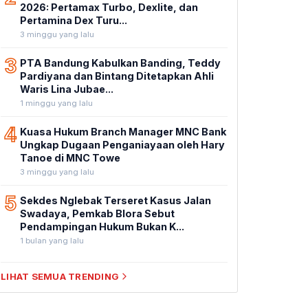
2026: Pertamax Turbo, Dexlite, dan
Pertamina Dex Turu...
3 minggu yang lalu
3
PTA Bandung Kabulkan Banding, Teddy
Pardiyana dan Bintang Ditetapkan Ahli
Waris Lina Jubae...
1 minggu yang lalu
4
Kuasa Hukum Branch Manager MNC Bank
Ungkap Dugaan Penganiayaan oleh Hary
Tanoe di MNC Towe
3 minggu yang lalu
5
Sekdes Nglebak Terseret Kasus Jalan
Swadaya, Pemkab Blora Sebut
Pendampingan Hukum Bukan K...
1 bulan yang lalu
LIHAT SEMUA TRENDING