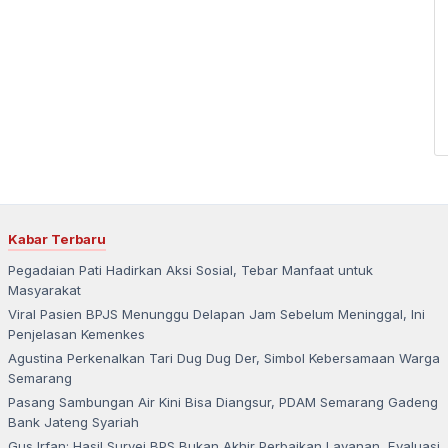
Kabar Terbaru
Pegadaian Pati Hadirkan Aksi Sosial, Tebar Manfaat untuk
Masyarakat
Viral Pasien BPJS Menunggu Delapan Jam Sebelum Meninggal, Ini
Penjelasan Kemenkes
Agustina Perkenalkan Tari Dug Dug Der, Simbol Kebersamaan Warga
Semarang
Pasang Sambungan Air Kini Bisa Diangsur, PDAM Semarang Gadeng
Bank Jateng Syariah
Gus Irfan: Hasil Survei BPS Bukan Akhir Perbaikan Layanan, Evaluasi