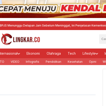
Menunggu Delapan Jam Sebelum Meninggal, Ini Penjelasan Kemenkes
·
Agust
nternasional
Ekonomi
Olahraga
Tech
Lifestyle
I
TO
VIDEO
Infografis
Pendidikan
Kesehatan
Opini
Wi