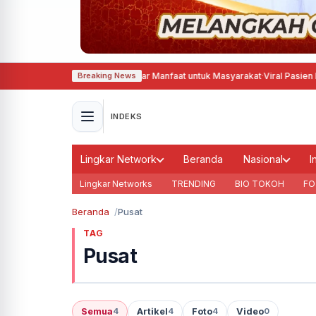
 Hadirkan Aksi Sosial, Tebar Manfaat untuk Masyarakat
·
Viral Pasien BPJS 
Breaking News
INDEKS
Lingkar Network
Beranda
Nasional
I
Lingkar Networks
TRENDING
BIO TOKOH
FO
Beranda
Pusat
TAG
Pusat
Semua
Artikel
Foto
Video
4
4
4
0