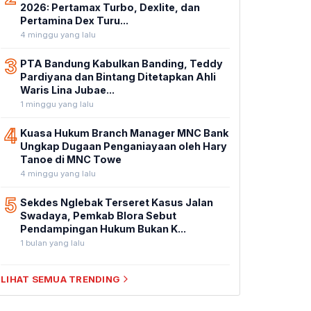
2026: Pertamax Turbo, Dexlite, dan
Pertamina Dex Turu...
4 minggu yang lalu
3
PTA Bandung Kabulkan Banding, Teddy
Pardiyana dan Bintang Ditetapkan Ahli
Waris Lina Jubae...
1 minggu yang lalu
4
Kuasa Hukum Branch Manager MNC Bank
Ungkap Dugaan Penganiayaan oleh Hary
Tanoe di MNC Towe
4 minggu yang lalu
5
Sekdes Nglebak Terseret Kasus Jalan
Swadaya, Pemkab Blora Sebut
Pendampingan Hukum Bukan K...
1 bulan yang lalu
LIHAT SEMUA TRENDING