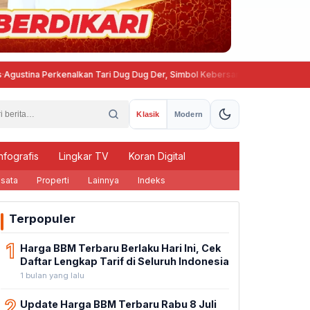
ina Perkenalkan Tari Dug Dug Der, Simbol Kebersamaan Warga Semarang
Klasik
Modern
nfografis
Lingkar TV
Koran Digital
sata
Properti
Lainnya
Indeks
Terpopuler
1
Harga BBM Terbaru Berlaku Hari Ini, Cek
Daftar Lengkap Tarif di Seluruh Indonesia
1 bulan yang lalu
2
Update Harga BBM Terbaru Rabu 8 Juli