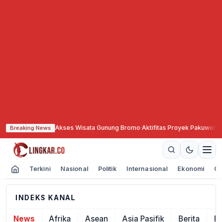
NBTS Tutup Total Akses Wisata Gunung Bromo
·
Aktifitas Proyek Pakuwon M
Breaking News
Terkini
Nasional
Politik
Internasional
Ekonomi
Ol
INDEKS KANAL
News
Afrika
Asean
Asia Pasifik
Berita
E