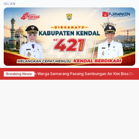
IKLAN
aan Warga Semarang
·
Pasang Sambungan Air Kini Bisa Diangsur, PDAM Sema
Breaking News