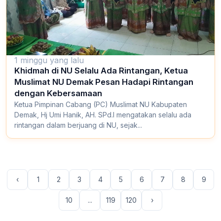
1 minggu yang lalu
Khidmah di NU Selalu Ada Rintangan, Ketua
Muslimat NU Demak Pesan Hadapi Rintangan
dengan Kebersamaan
Ketua Pimpinan Cabang (PC) Muslimat NU Kabupaten
Demak, Hj Umi Hanik, AH. SPd.I mengatakan selalu ada
rintangan dalam berjuang di NU, sejak...
‹
1
2
3
4
5
6
7
8
9
10
...
119
120
›