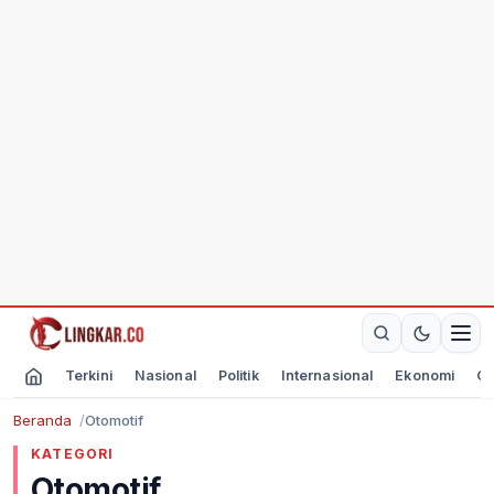
Terkini
Nasional
Politik
Internasional
Ekonomi
Ol
Beranda
Otomotif
KATEGORI
Otomotif