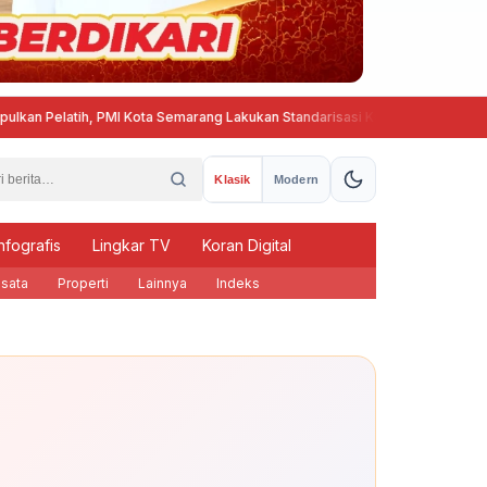
elatih, PMI Kota Semarang Lakukan Standarisasi Kurikulum Pembinaan PMR
Klasik
Modern
nfografis
Lingkar TV
Koran Digital
sata
Properti
Lainnya
Indeks