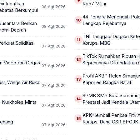
ir Ingatkan
Rp57 Miliar
08 Agt 2026
Sebatas Berkumpul
44 Perwira Menengah Polda
Nusantara Berikan
Lengkap Pejabatnya
08 Agt 2026
nomi Daerah
TNI Tanggapi Dugaan Keter
erkuat Soliditas
Korupsi MBG
07 Agt 2026
TikTok Rumahkan Ribuan K
n Videotron Gegara
Sepenuhnya Dikendalikan 
07 Agt 2026
Profil AKBP Helen Simanjun
si, Wings Air Buka
Kapolres Bangka Barat
07 Agt 2026
SPMB SMP Kota Semarang D
, Nurkholes Minta
Prestasi Jadi Kendala Uta
07 Agt 2026
KPK Kembali Periksa Fitri
Kenang
Korupsi Dana CSR BI-OJK
07 Agt 2026