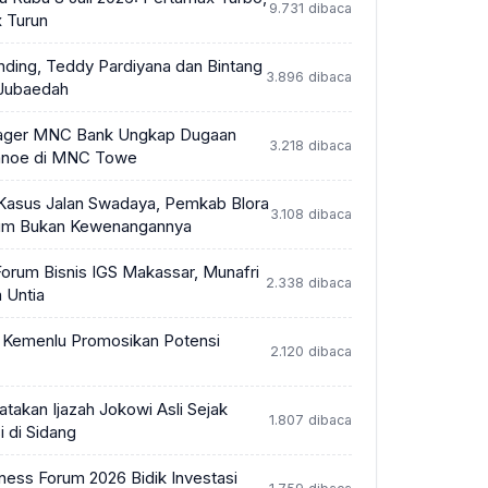
9.731 dibaca
x Turun
ding, Teddy Pardiyana dan Bintang
3.896 dibaca
 Jubaedah
ager MNC Bank Ungkap Dugaan
3.218 dibaca
Tanoe di MNC Towe
Kasus Jalan Swadaya, Pemkab Blora
3.108 dibaca
um Bukan Kewenangannya
Forum Bisnis IGS Makassar, Munafri
2.338 dibaca
 Untia
, Kemenlu Promosikan Potensi
2.120 dibaca
takan Ijazah Jokowi Asli Sejak
1.807 dibaca
i di Sidang
ess Forum 2026 Bidik Investasi