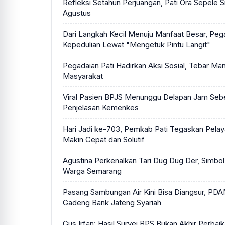
Refleksi Setahun Perjuangan, Pati Ora Sepele S
Agustus
Dari Langkah Kecil Menuju Manfaat Besar, Peg
Kepedulian Lewat "Mengetuk Pintu Langit"
Pegadaian Pati Hadirkan Aksi Sosial, Tebar Man
Masyarakat
Viral Pasien BPJS Menunggu Delapan Jam Sebe
Penjelasan Kemenkes
Hari Jadi ke-703, Pemkab Pati Tegaskan Pelay
Makin Cepat dan Solutif
Agustina Perkenalkan Tari Dug Dug Der, Simb
Warga Semarang
Pasang Sambungan Air Kini Bisa Diangsur, P
Gadeng Bank Jateng Syariah
Gus Irfan: Hasil Survei BPS Bukan Akhir Perbai