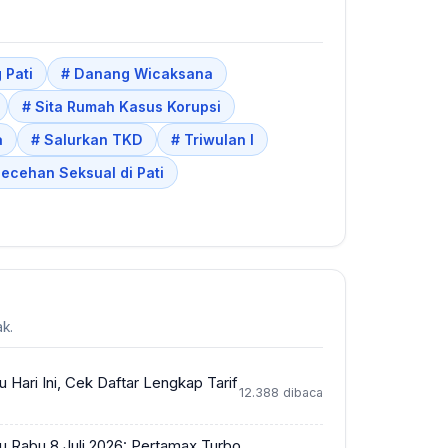
 Pati
# Danang Wicaksana
# Sita Rumah Kasus Korupsi
a
# Salurkan TKD
# Triwulan I
ecehan Seksual di Pati
k.
Hari Ini, Cek Daftar Lengkap Tarif
12.388 dibaca
 Rabu 8 Juli 2026: Pertamax Turbo,