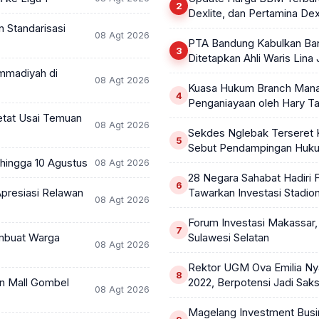
Dexlite, dan Pertamina De
 Standarisasi
08 Agt 2026
PTA Bandung Kabulkan Ban
Ditetapkan Ahli Waris Lina
mmadiyah di
08 Agt 2026
Kuasa Hukum Branch Man
Penganiayaan oleh Hary 
etat Usai Temuan
08 Agt 2026
Sekdes Nglebak Terseret 
Sebut Pendampingan Huk
hingga 10 Agustus
08 Agt 2026
28 Negara Sahabat Hadiri 
presiasi Relawan
Tawarkan Investasi Stadion
08 Agt 2026
Forum Investasi Makassar
embuat Warga
Sulawesi Selatan
08 Agt 2026
Rektor UGM Ova Emilia Nya
n Mall Gombel
2022, Berpotensi Jadi Saks
08 Agt 2026
Magelang Investment Busin