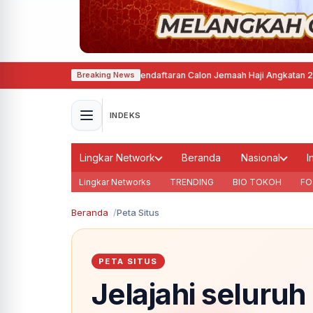
ta Semarang Mulai Buka Pendaftaran Calon Jemaah Haji Angkatan 21 Tahun
Breaking News
INDEKS
Lingkar Network
Beranda
Nasional
I
Lingkar Networks
TRENDING
BIO TOKOH
FO
Beranda
Peta Situs
PETA SITUS
Jelajahi seluruh 