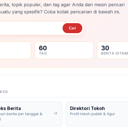
berita, topik populer, dan tag agar Anda dan mesin pencari
tu yang spesifik? Coba kotak pencarian di bawah ini.
Cari
60
30
TAG
BERITA DITAM
r.co.
eks Berita
Direktori Tokoh
uri berita per tanggal &
Profil tokoh publik & figur
l