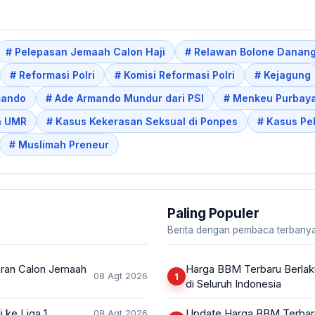
# Pelepasan Jemaah Calon Haji
# Relawan Bolone Danang
# Reformasi Polri
# Komisi Reformasi Polri
# Kejagung
mando
# Ade Armando Mundur dari PSI
# Menkeu Purbay
h UMR
# Kasus Kekerasan Seksual di Ponpes
# Kasus Pel
# Muslimah Preneur
Paling Populer
Berita dengan pembaca terbanya
ran Calon Jemaah
Harga BBM Terbaru Berlaku 
08 Agt 2026
di Seluruh Indonesia
 ke Liga 1
Update Harga BBM Terbaru
08 Agt 2026