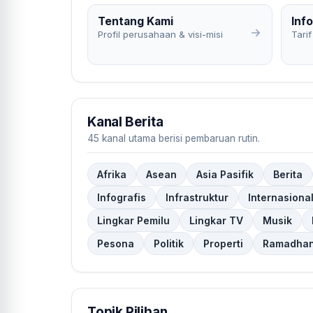
Tentang Kami
Info
Profil perusahaan & visi-misi
Tarif
Kanal Berita
45 kanal utama berisi pembaruan rutin.
Afrika
Asean
Asia Pasifik
Berita
Infografis
Infrastruktur
Internasiona
Lingkar Pemilu
Lingkar TV
Musik
Pesona
Politik
Properti
Ramadha
Topik Pilihan