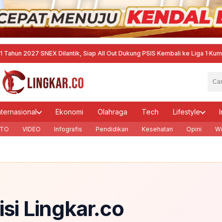
 2027
·
SNEX Dilantik, Siap All Out Dukung PSIS Kembali ke Liga 1
·
Kumpulkan P
nternasional
Ekonomi
Olahraga
Tech
Lifestyle
I
TO
VIDEO
Infografis
Pendidikan
Kesehatan
Opini
Wi
isi Lingkar.co