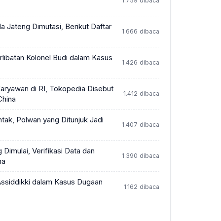
1.759 dibaca
 Jateng Dimutasi, Berikut Daftar
1.666 dibaca
libatan Kolonel Budi dalam Kasus
1.426 dibaca
aryawan di RI, Tokopedia Disebut
1.412 dibaca
China
tak, Polwan yang Ditunjuk Jadi
1.407 dibaca
imulai, Verifikasi Data dan
1.390 dibaca
ma
 Assiddikki dalam Kasus Dugaan
1.162 dibaca