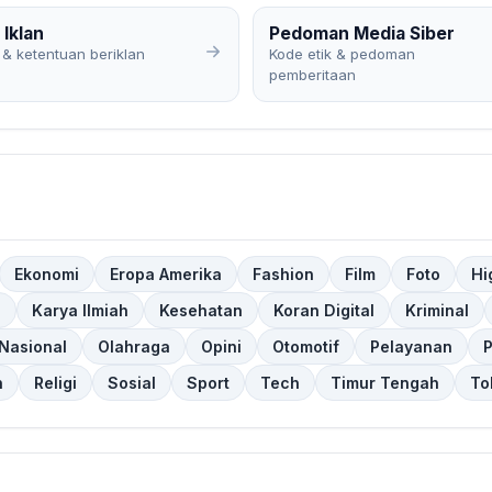
 Iklan
Pedoman Media Siber
 & ketentuan beriklan
Kode etik & pedoman
pemberitaan
Ekonomi
Eropa Amerika
Fashion
Film
Foto
Hi
l
Karya Ilmiah
Kesehatan
Koran Digital
Kriminal
Nasional
Olahraga
Opini
Otomotif
Pelayanan
n
Religi
Sosial
Sport
Tech
Timur Tengah
To