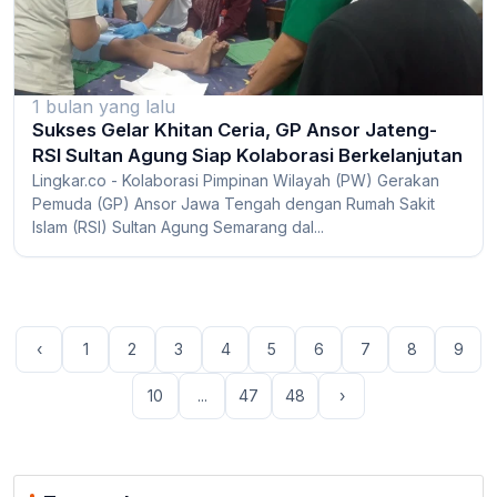
1 bulan yang lalu
Sukses Gelar Khitan Ceria, GP Ansor Jateng-
RSI Sultan Agung Siap Kolaborasi Berkelanjutan
Lingkar.co - Kolaborasi Pimpinan Wilayah (PW) Gerakan
Pemuda (GP) Ansor Jawa Tengah dengan Rumah Sakit
Islam (RSI) Sultan Agung Semarang dal...
‹
1
2
3
4
5
6
7
8
9
10
...
47
48
›