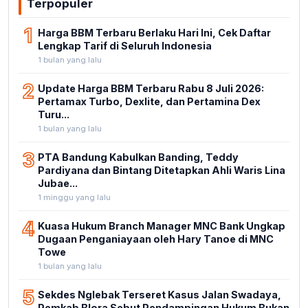
Terpopuler
1
Harga BBM Terbaru Berlaku Hari Ini, Cek Daftar
Lengkap Tarif di Seluruh Indonesia
1 bulan yang lalu
2
Update Harga BBM Terbaru Rabu 8 Juli 2026:
Pertamax Turbo, Dexlite, dan Pertamina Dex
Turu...
1 bulan yang lalu
3
PTA Bandung Kabulkan Banding, Teddy
Pardiyana dan Bintang Ditetapkan Ahli Waris Lina
Jubae...
1 minggu yang lalu
4
Kuasa Hukum Branch Manager MNC Bank Ungkap
Dugaan Penganiayaan oleh Hary Tanoe di MNC
Towe
1 bulan yang lalu
5
Sekdes Nglebak Terseret Kasus Jalan Swadaya,
Pemkab Blora Sebut Pendampingan Hukum Bukan