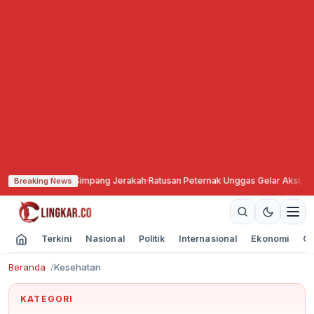
ortal Simpang Jerakah
·
Ratusan Peternak Unggas Gelar Aksi, Pemkab Janji K
Breaking News
Terkini
Nasional
Politik
Internasional
Ekonomi
Ol
Beranda
Kesehatan
KATEGORI