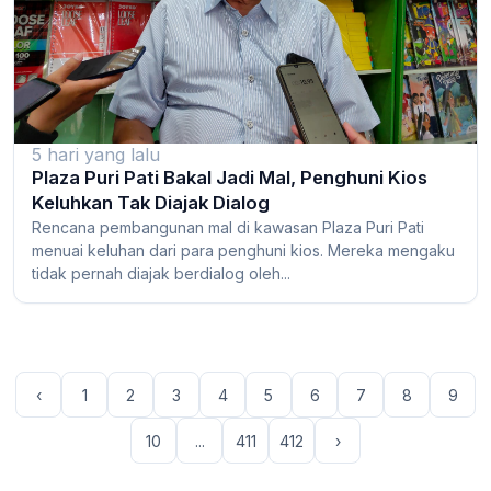
5 hari yang lalu
Plaza Puri Pati Bakal Jadi Mal, Penghuni Kios
Keluhkan Tak Diajak Dialog
Rencana pembangunan mal di kawasan Plaza Puri Pati
menuai keluhan dari para penghuni kios. Mereka mengaku
tidak pernah diajak berdialog oleh...
‹
1
2
3
4
5
6
7
8
9
10
...
411
412
›