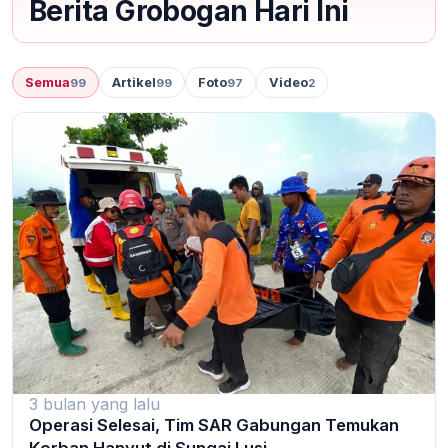
Berita Grobogan Hari Ini
Semua
Artikel
Foto
Video
99
99
97
2
3 bulan yang lalu
Operasi Selesai, Tim SAR Gabungan Temukan