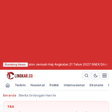
ran Calon Jemaah Haji Angkatan 21 Tahun 2027
·
SNEX Dilantik, Siap All Out
Breaking News
Terkini
Nasional
Politik
Internasional
Ekonomi
Ol
Beranda
Berita Grobogan Hari Ini
TAG