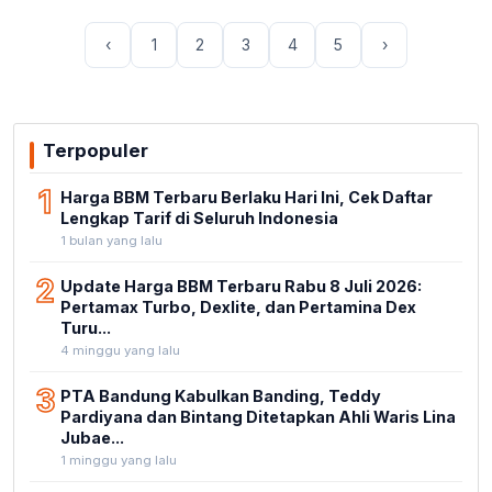
‹
1
2
3
4
5
›
Terpopuler
1
Harga BBM Terbaru Berlaku Hari Ini, Cek Daftar
Lengkap Tarif di Seluruh Indonesia
1 bulan yang lalu
2
Update Harga BBM Terbaru Rabu 8 Juli 2026:
Pertamax Turbo, Dexlite, dan Pertamina Dex
Turu...
4 minggu yang lalu
3
PTA Bandung Kabulkan Banding, Teddy
Pardiyana dan Bintang Ditetapkan Ahli Waris Lina
Jubae...
1 minggu yang lalu