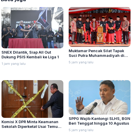
Muktamar Pencak Silat Tapak
SNEX Dilantik, Siap All Out
Suci Putra Muhammadiyah di
Dukung PSIS Kembali ke Liga 1
Semarang Hadirkan Pesilat dari
5 jam yang lalu
1 jam yang lalu
Lima Negara
SPPG Wajib Kantongi SLHS, BGN
Komisi X DPR Minta Keamanan
Beri Tenggat hingga 10 Agustus
Sekolah Diperketat Usai Temuan
5 jam yang lalu
Senjata dan Narkotika