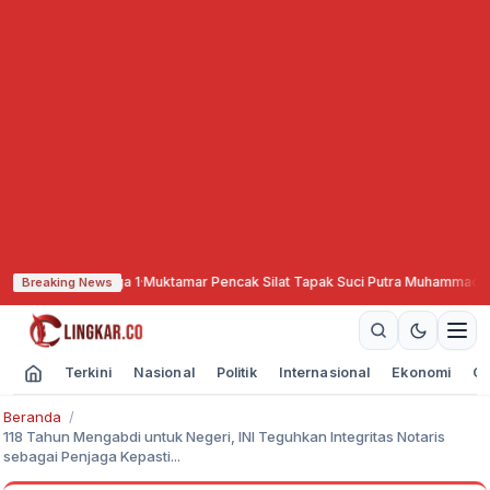
i ke Liga 1
·
Muktamar Pencak Silat Tapak Suci Putra Muhammadiyah di Semar
Breaking News
Terkini
Nasional
Politik
Internasional
Ekonomi
Ol
Beranda
118 Tahun Mengabdi untuk Negeri, INI Teguhkan Integritas Notaris
sebagai Penjaga Kepasti...