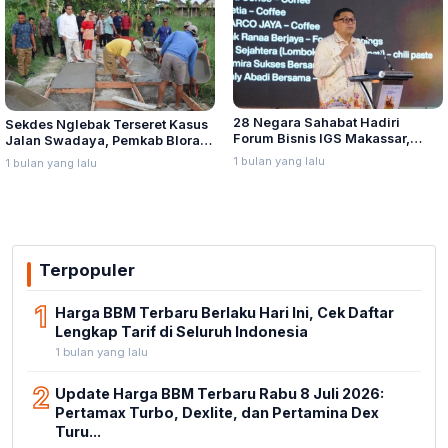
28 Negara Sahabat Hadiri
Sekdes Nglebak Terseret Kasus
Forum Bisnis IGS Makassar,
Jalan Swadaya, Pemkab Blora
Munafri Tawarkan Investasi
Sebut Pendampingan Hukum
1 bulan yang lalu
1 bulan yang lalu
Stadion Untia
Bukan Kewenangannya
Terpopuler
1
Harga BBM Terbaru Berlaku Hari Ini, Cek Daftar
Lengkap Tarif di Seluruh Indonesia
1 bulan yang lalu
2
Update Harga BBM Terbaru Rabu 8 Juli 2026:
Pertamax Turbo, Dexlite, dan Pertamina Dex
Turu...