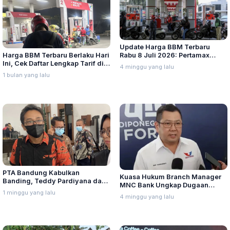
Update Harga BBM Terbaru
Harga BBM Terbaru Berlaku Hari
Rabu 8 Juli 2026: Pertamax
Ini, Cek Daftar Lengkap Tarif di
Turbo, Dexlite, dan Pertamina
4 minggu yang lalu
Seluruh Indonesia
Dex Turun
1 bulan yang lalu
PTA Bandung Kabulkan
Kuasa Hukum Branch Manager
Banding, Teddy Pardiyana dan
MNC Bank Ungkap Dugaan
Bintang Ditetapkan Ahli Waris
1 minggu yang lalu
Penganiayaan oleh Hary Tanoe
4 minggu yang lalu
Lina Jubaedah
di MNC Towe