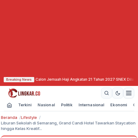
ftaran Calon Jemaah Haji Angkatan 21 Tahun 2027
·
SNEX Dilantik, Siap All 
Breaking News
Terkini
Nasional
Politik
Internasional
Ekonomi
Ol
Beranda
Lifestyle
Liburan Sekolah di Semarang, Grand Candi Hotel Tawarkan Staycation
hingga Kelas Kreatif...