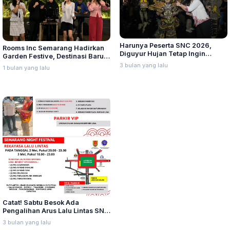
Harunya Peserta SNC 2026,
Rooms Inc Semarang Hadirkan
Diguyur Hujan Tetap Ingin
Garden Festive, Destinasi Baru
Tampil hingga Tuntas
Nongkrong dan Kuliner Akhir
3 bulan yang lalu
1 bulan yang lalu
Pekan
Catat! Sabtu Besok Ada
Pengalihan Arus Lalu Lintas SNC
2026
3 bulan yang lalu