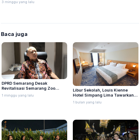
3 minggu yang lalu
Baca juga
DPRD Semarang Desak
Revitalisasi Semarang Zoo
Libur Sekolah, Louis Kienne
Segera Diputuskan, Jangan
Hotel Simpang Lima Tawarkan
1 minggu yang lalu
Berlarut-larut
Paket Staycation Mulai Rp888
1 bulan yang lalu
Ribu