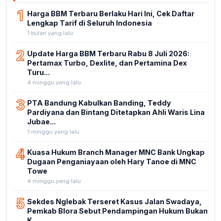
1
Harga BBM Terbaru Berlaku Hari Ini, Cek Daftar
Lengkap Tarif di Seluruh Indonesia
1 bulan yang lalu
2
Update Harga BBM Terbaru Rabu 8 Juli 2026:
Pertamax Turbo, Dexlite, dan Pertamina Dex
Turu...
4 minggu yang lalu
3
PTA Bandung Kabulkan Banding, Teddy
Pardiyana dan Bintang Ditetapkan Ahli Waris Lina
Jubae...
1 minggu yang lalu
4
Kuasa Hukum Branch Manager MNC Bank Ungkap
Dugaan Penganiayaan oleh Hary Tanoe di MNC
Towe
4 minggu yang lalu
5
Sekdes Nglebak Terseret Kasus Jalan Swadaya,
Pemkab Blora Sebut Pendampingan Hukum Bukan
K...