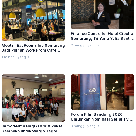
Finance Controller Hotel Ciputra
Semarang, Tri Yana Yulia Santi:
Kepemimpinan Berawal dari
2 minggu yang lalu
Meet n' Eat Rooms Inc Semarang
Integritas dan Proses
Jadi Pilihan Work From Café
dengan Menu Baru yang Variatif
1 minggu yang lalu
Forum Film Bandung 2026
Umumkan Nominasi Serial TV,
Web Hingga Pemeran Utama
3 minggu yang lalu
Immoderma Bagikan 100 Paket
Terpuji
Sembako untuk Warga Tegal
Sari Semarang