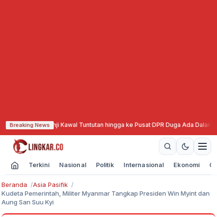
 Pemkab Janji Kawal Tuntutan hingga ke Pusat
·
DPR Duga Ada Dalang di Bal
Breaking News
Terkini
Nasional
Politik
Internasional
Ekonomi
Ol
Beranda
Asia Pasifik
Kudeta Pemerintah, Militer Myanmar Tangkap Presiden Win Myint dan
Aung San Suu Kyi