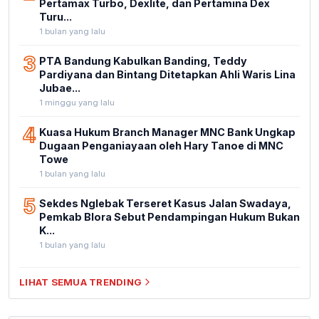
Pertamax Turbo, Dexlite, dan Pertamina Dex
Turu...
1 bulan yang lalu
3
PTA Bandung Kabulkan Banding, Teddy
Pardiyana dan Bintang Ditetapkan Ahli Waris Lina
Jubae...
1 minggu yang lalu
4
Kuasa Hukum Branch Manager MNC Bank Ungkap
Dugaan Penganiayaan oleh Hary Tanoe di MNC
Towe
1 bulan yang lalu
5
Sekdes Nglebak Terseret Kasus Jalan Swadaya,
Pemkab Blora Sebut Pendampingan Hukum Bukan
K...
1 bulan yang lalu
LIHAT SEMUA TRENDING