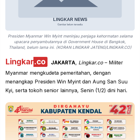
Presiden Myanmar Win Myint meninjau penjaga kehormatan selama
upacara penyambutannya di Government House di Bangkok,
Thailand, belum lama ini. (KORAN LINGKAR JATENG/LINGKAR.CO)
Lingkar
.co
JAKARTA
,
Lingkar.co
– Militer
Myanmar mengkudeta pemeritahan, dengan
menangkap Presiden Win Myint dan Aung San Suu
Kyi, serta tokoh senior lainnya, Senin (1/2) dini hari.