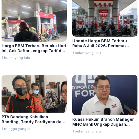
Update Harga BBM Terbaru
Harga BBM Terbaru Berlaku Hari
Rabu 8 Juli 2026: Pertamax
Ini, Cek Daftar Lengkap Tarif di
Turbo, Dexlite, dan Pertamina
1 bulan yang lalu
Seluruh Indonesia
Dex Turun
1 bulan yang lalu
PTA Bandung Kabulkan
Kuasa Hukum Branch Manager
Banding, Teddy Pardiyana dan
MNC Bank Ungkap Dugaan
Bintang Ditetapkan Ahli Waris
1 minggu yang lalu
Penganiayaan oleh Hary Tanoe
1 bulan yang lalu
Lina Jubaedah
di MNC Towe