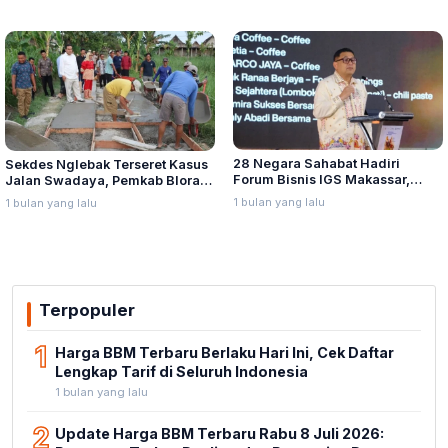
28 Negara Sahabat Hadiri
Sekdes Nglebak Terseret Kasus
Forum Bisnis IGS Makassar,
Jalan Swadaya, Pemkab Blora
Munafri Tawarkan Investasi
Sebut Pendampingan Hukum
1 bulan yang lalu
1 bulan yang lalu
Stadion Untia
Bukan Kewenangannya
Terpopuler
1
Harga BBM Terbaru Berlaku Hari Ini, Cek Daftar
Lengkap Tarif di Seluruh Indonesia
1 bulan yang lalu
2
Update Harga BBM Terbaru Rabu 8 Juli 2026: