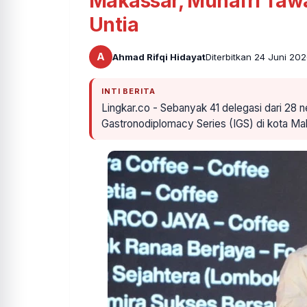
Makassar, Munafri Tawa
Untia
A
Ahmad Rifqi Hidayat
Diterbitkan 24 Juni 20
INTI BERITA
Lingkar.co - Sebanyak 41 delegasi dari 28 
Gastronodiplomacy Series (IGS) di kota M