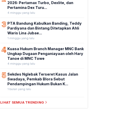
2026: Pertamax Turbo, Dexlite, dan
Pertamina Dex Turu...
4 minggu yang lalu
3
PTA Bandung Kabulkan Banding, Teddy
Pardiyana dan Bintang Ditetapkan Ahli
Waris Lina Jubae...
1 minggu yang lalu
4
Kuasa Hukum Branch Manager MNC Bank
Ungkap Dugaan Penganiayaan oleh Hary
Tanoe di MNC Towe
4 minggu yang lalu
5
Sekdes Nglebak Terseret Kasus Jalan
Swadaya, Pemkab Blora Sebut
Pendampingan Hukum Bukan K...
1 bulan yang lalu
LIHAT SEMUA TRENDING