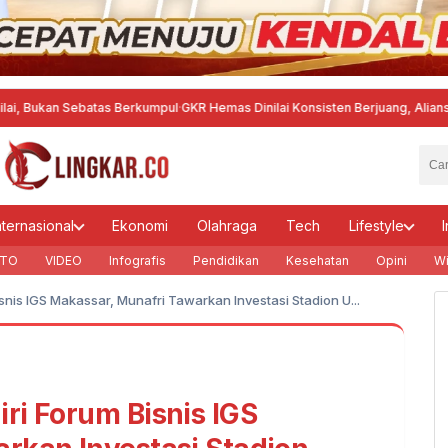
ebatas Berkumpul
·
GKR Hemas Dinilai Konsisten Berjuang, Aliansi Nusantar
nternasional
Ekonomi
Olahraga
Tech
Lifestyle
I
TO
VIDEO
Infografis
Pendidikan
Kesehatan
Opini
Wi
nis IGS Makassar, Munafri Tawarkan Investasi Stadion U...
ri Forum Bisnis IGS