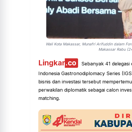
Wali Kota Makassar, Munafri Arifuddin dalam For
Makassar Rabu (24
Lingkar
.co
Sebanyak 41 delegasi 
Indonesia Gastronodiplomacy Series (IGS
bisnis dan
investasi
tersebut mempertemu
perwakilan diplomatik sebagai calon inve
matching.