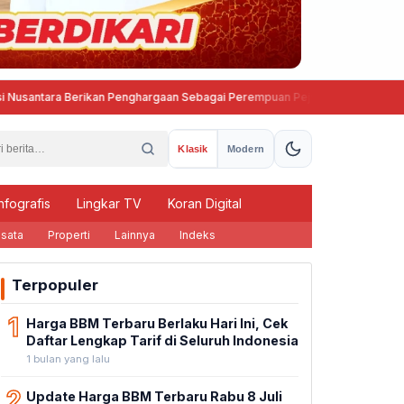
a Berikan Penghargaan Sebagai Perempuan Pejuang Otonomi Daerah
·
Gerakan 
Klasik
Modern
nfografis
Lingkar TV
Koran Digital
sata
Properti
Lainnya
Indeks
Terpopuler
1
Harga BBM Terbaru Berlaku Hari Ini, Cek
Daftar Lengkap Tarif di Seluruh Indonesia
1 bulan yang lalu
2
Update Harga BBM Terbaru Rabu 8 Juli