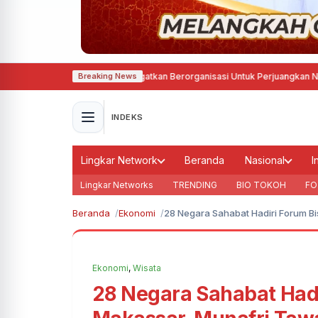
h, Haedar Nashir Ingatkan Berorganisasi Untuk Perjuangkan Nilai, Bukan S
Breaking News
INDEKS
Lingkar Network
Beranda
Nasional
I
Lingkar Networks
TRENDING
BIO TOKOH
FO
Beranda
Ekonomi
28 Negara Sahabat Hadiri Forum Bis
Ekonomi
,
Wisata
28 Negara Sahabat Hadi