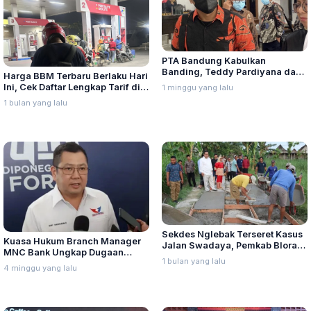
PTA Bandung Kabulkan
Banding, Teddy Pardiyana dan
Harga BBM Terbaru Berlaku Hari
Bintang Ditetapkan Ahli Waris
Ini, Cek Daftar Lengkap Tarif di
1 minggu yang lalu
Lina Jubaedah
Seluruh Indonesia
1 bulan yang lalu
Sekdes Nglebak Terseret Kasus
Kuasa Hukum Branch Manager
Jalan Swadaya, Pemkab Blora
MNC Bank Ungkap Dugaan
Sebut Pendampingan Hukum
1 bulan yang lalu
Penganiayaan oleh Hary Tanoe
Bukan Kewenangannya
4 minggu yang lalu
di MNC Towe