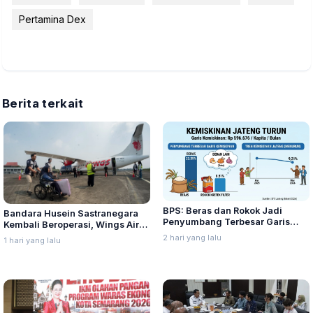
Pertamina Dex
Berita terkait
BPS: Beras dan Rokok Jadi
Bandara Husein Sastranegara
Penyumbang Terbesar Garis
Kembali Beroperasi, Wings Air
Kemiskinan di Jateng
Buka Rute Penerbangan
2 hari yang lalu
1 hari yang lalu
Bandung-Palembang