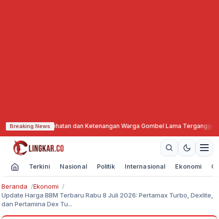
ari, Kesehatan dan Ketenangan Warga Gombel Lama Terganggu
·
KBIHU NU Kot
Breaking News
Terkini
Nasional
Politik
Internasional
Ekonomi
Ol
Beranda
Ekonomi
Update Harga BBM Terbaru Rabu 8 Juli 2026: Pertamax Turbo, Dexlite,
dan Pertamina Dex Tu...