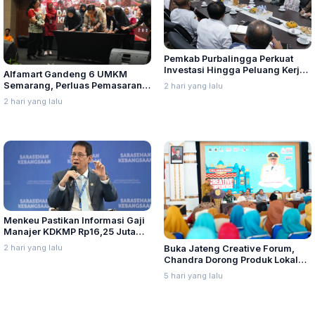
Pemkab Purbalingga Perkuat
Investasi Hingga Peluang Kerja
Alfamart Gandeng 6 UMKM
di Jepang
Semarang, Perluas Pemasaran
2 hari yang lalu
Produk Lokal
2 hari yang lalu
Menkeu Pastikan Informasi Gaji
Manajer KDKMP Rp16,25 Juta
Tidak Benar
2 hari yang lalu
Buka Jateng Creative Forum,
Chandra Dorong Produk Lokal
Pati Naik Kelas
5 hari yang lalu