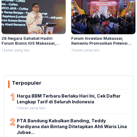
28 Negara Sahabat Hadiri
Forum Investasi Makassar,
Forum Bisnis IGS Makassar,
Kemenlu Promosikan Potensi
Munafri Tawarkan Investasi
Sulawesi Selatan
1 bulan yang lalu
1 bulan yang lalu
Stadion Untia
Terpopuler
1
Harga BBM Terbaru Berlaku Hari Ini, Cek Daftar
Lengkap Tarif di Seluruh Indonesia
1 bulan yang lalu
2
PTA Bandung Kabulkan Banding, Teddy
Pardiyana dan Bintang Ditetapkan Ahli Waris Lina
Jubae...