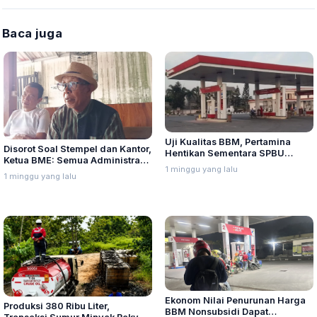
Baca juga
Uji Kualitas BBM, Pertamina
Disorot Soal Stempel dan Kantor,
Hentikan Sementara SPBU
Ketua BME: Semua Administrasi
Kalirejo Kudus
1 minggu yang lalu
Sah dan Lengkap
1 minggu yang lalu
Ekonom Nilai Penurunan Harga
Produksi 380 Ribu Liter,
BBM Nonsubsidi Dapat