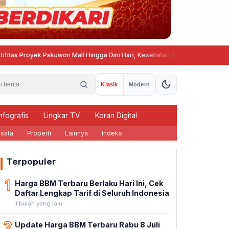
oyek Pakuwon Mall Hingga Dini Hari, Kesehatan dan Ketenangan Warga Gom
Klasik
Modern
nfografis
Lingkar TV
Koran Digital
sata
Properti
Lainnya
Indeks
Terpopuler
1
Harga BBM Terbaru Berlaku Hari Ini, Cek
Daftar Lengkap Tarif di Seluruh Indonesia
1 bulan yang lalu
2
Update Harga BBM Terbaru Rabu 8 Juli