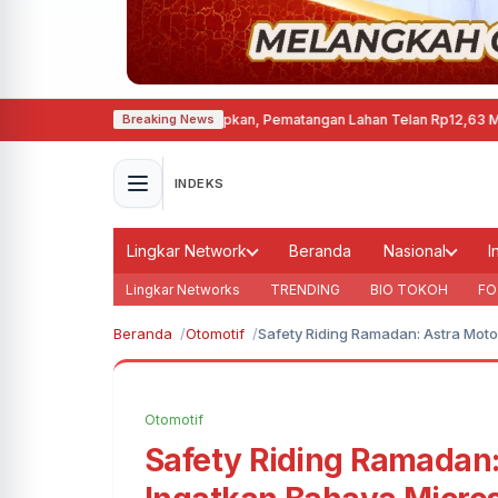
en di Cepu Mulai Disiapkan, Pematangan Lahan Telan Rp12,63 Miliar
·
Kebaka
Breaking News
INDEKS
Lingkar Network
Beranda
Nasional
I
Lingkar Networks
TRENDING
BIO TOKOH
FO
Beranda
Otomotif
Safety Riding Ramadan: Astra Moto
Otomotif
Safety Riding Ramadan: