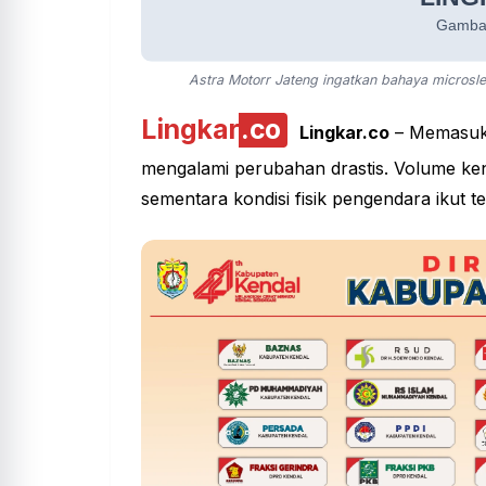
Astra Motorr Jateng ingatkan bahaya microsl
Lingkar
.co
Lingkar.co
– Memasuki
mengalami perubahan drastis. Volume ken
sementara kondisi fisik pengendara ikut 