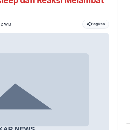
sleep dan Reaksi Melambat
:52 WIB
Bagikan