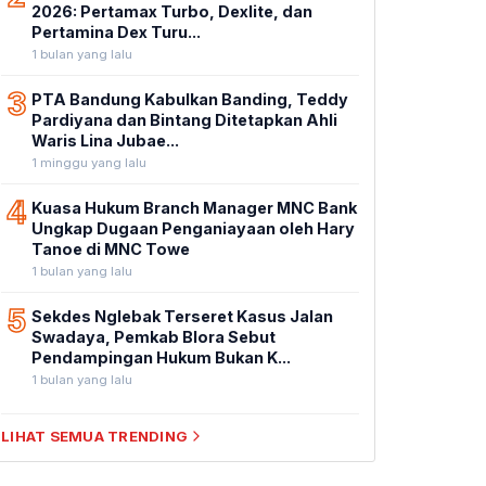
2026: Pertamax Turbo, Dexlite, dan
Pertamina Dex Turu...
1 bulan yang lalu
3
PTA Bandung Kabulkan Banding, Teddy
Pardiyana dan Bintang Ditetapkan Ahli
Waris Lina Jubae...
1 minggu yang lalu
4
Kuasa Hukum Branch Manager MNC Bank
Ungkap Dugaan Penganiayaan oleh Hary
Tanoe di MNC Towe
1 bulan yang lalu
5
Sekdes Nglebak Terseret Kasus Jalan
Swadaya, Pemkab Blora Sebut
Pendampingan Hukum Bukan K...
1 bulan yang lalu
LIHAT SEMUA TRENDING