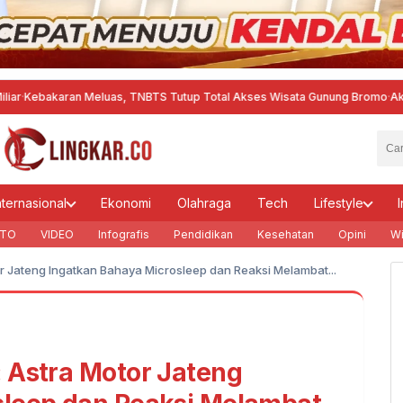
ran Meluas, TNBTS Tutup Total Akses Wisata Gunung Bromo
·
Aktifitas Pr
nternasional
Ekonomi
Olahraga
Tech
Lifestyle
I
TO
VIDEO
Infografis
Pendidikan
Kesehatan
Opini
Wi
r Jateng Ingatkan Bahaya Microsleep dan Reaksi Melambat...
 Astra Motor Jateng