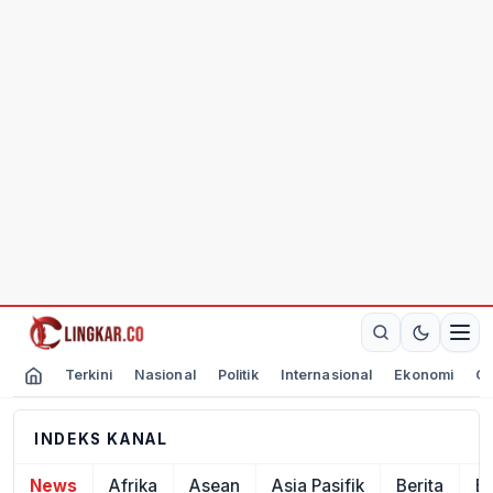
Terkini
Nasional
Politik
Internasional
Ekonomi
Ol
INDEKS KANAL
News
Afrika
Asean
Asia Pasifik
Berita
E