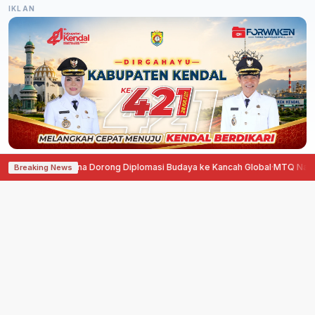
IKLAN
 Prancis, Agustina Dorong Diplomasi Budaya ke Kancah Global
·
MTQ Nasion
Breaking News