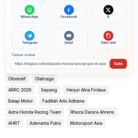
WhatsApp
Facebook
X
Telegram
Email
Salin link
Tautan artikel
Salin
Otomotif
Olahraga
ARRC 2026
Sepang
Herjun Atna Firdaus
Balap Motor
Fadillah Arbi Aditama
Astra Honda Racing Team
Rheza Danica Ahrens
AHRT
Adenanta Putra
Motorsport Asia