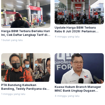
Update Harga BBM Terbaru
Harga BBM Terbaru Berlaku Hari
Rabu 8 Juli 2026: Pertamax
Ini, Cek Daftar Lengkap Tarif di
Turbo, Dexlite, dan Pertamina
4 minggu yang lalu
Seluruh Indonesia
Dex Turun
1 bulan yang lalu
PTA Bandung Kabulkan
Kuasa Hukum Branch Manager
Banding, Teddy Pardiyana dan
MNC Bank Ungkap Dugaan
Bintang Ditetapkan Ahli Waris
1 minggu yang lalu
Penganiayaan oleh Hary Tanoe
4 minggu yang lalu
Lina Jubaedah
di MNC Towe