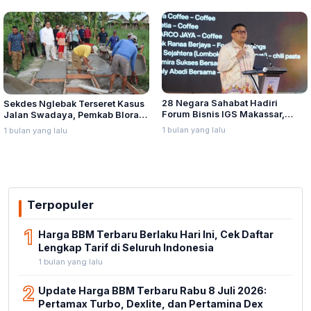
28 Negara Sahabat Hadiri
Sekdes Nglebak Terseret Kasus
Forum Bisnis IGS Makassar,
Jalan Swadaya, Pemkab Blora
Munafri Tawarkan Investasi
Sebut Pendampingan Hukum
1 bulan yang lalu
1 bulan yang lalu
Stadion Untia
Bukan Kewenangannya
Terpopuler
1
Harga BBM Terbaru Berlaku Hari Ini, Cek Daftar
Lengkap Tarif di Seluruh Indonesia
1 bulan yang lalu
2
Update Harga BBM Terbaru Rabu 8 Juli 2026:
Pertamax Turbo, Dexlite, dan Pertamina Dex