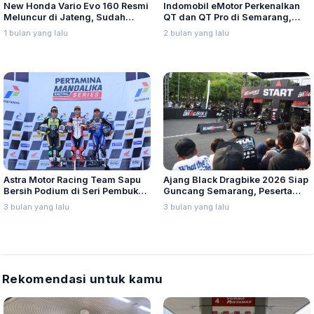
New Honda Vario Evo 160 Resmi
Indomobil eMotor Perkenalkan
Meluncur di Jateng, Sudah
QT dan QT Pro di Semarang,
Kantongi Lebih dari 700 SPK
Motor Listrik Stylish Harga
1 bulan yang lalu
2 bulan yang lalu
Terjangkau
Astra Motor Racing Team Sapu
Ajang Black Dragbike 2026 Siap
Bersih Podium di Seri Pembuka
Guncang Semarang, Peserta
Mandalika Racing Series 2026
Ditarget Tembus 500 Starter
3 bulan yang lalu
3 bulan yang lalu
Rekomendasi untuk kamu