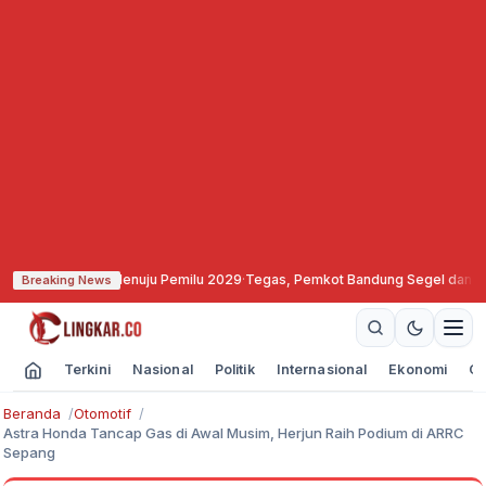
liditas Menuju Pemilu 2029
·
Tegas, Pemkot Bandung Segel dan Bekukan Izin 
Breaking News
Terkini
Nasional
Politik
Internasional
Ekonomi
Ol
Beranda
Otomotif
Astra Honda Tancap Gas di Awal Musim, Herjun Raih Podium di ARRC
Sepang