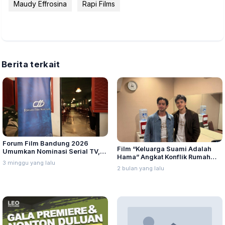
Maudy Effrosina
Rapi Films
Berita terkait
Forum Film Bandung 2026
Film “Keluarga Suami Adalah
Umumkan Nominasi Serial TV,
Hama” Angkat Konflik Rumah
Web Hingga Pemeran Utama
3 minggu yang lalu
Tangga yang Relate dengan
Terpuji
2 bulan yang lalu
Kehidupan Nyata