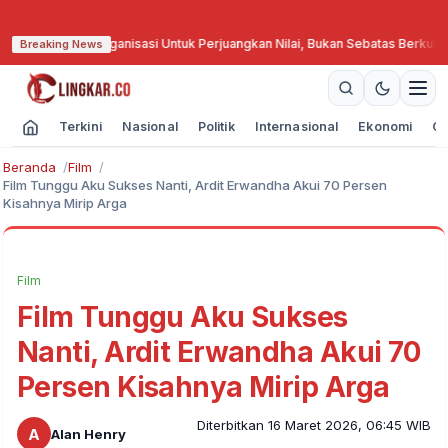
an Berorganisasi Untuk Perjuangkan Nilai, Bukan Sebatas Berkumpul
·
GKR Hem
Breaking News
Terkini
Nasional
Politik
Internasional
Ekonomi
Ol
Beranda
Film
Film Tunggu Aku Sukses Nanti, Ardit Erwandha Akui 70 Persen
Kisahnya Mirip Arga
Film
Film Tunggu Aku Sukses
Nanti, Ardit Erwandha Akui 70
Persen Kisahnya Mirip Arga
Diterbitkan 16 Maret 2026, 06:45 WIB
A
Alan Henry