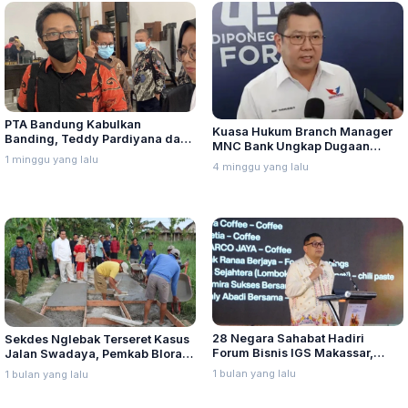
PTA Bandung Kabulkan
Kuasa Hukum Branch Manager
Banding, Teddy Pardiyana dan
MNC Bank Ungkap Dugaan
Bintang Ditetapkan Ahli Waris
1 minggu yang lalu
Penganiayaan oleh Hary Tanoe
4 minggu yang lalu
Lina Jubaedah
di MNC Towe
28 Negara Sahabat Hadiri
Sekdes Nglebak Terseret Kasus
Forum Bisnis IGS Makassar,
Jalan Swadaya, Pemkab Blora
Munafri Tawarkan Investasi
Sebut Pendampingan Hukum
1 bulan yang lalu
1 bulan yang lalu
Stadion Untia
Bukan Kewenangannya