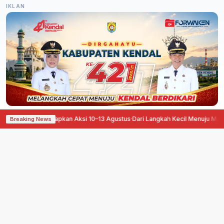
IKLAN
a Sepele Siapkan Aksi 10–13 Agustus
·
Dari Langkah Kecil Menuju Manfaat Bes
Breaking News