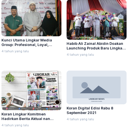
Kunci Utama Lingkar Media
Habib Ali Zainal Abidin Doakan
Group: Profesional, Loyal,
Launching Produk Baru Lingkar
Militan
4 tahun yang lalu
Media Group
4 tahun yang lalu
Koran Digital Edisi Rabu 8
September 2021
Koran Lingkar Komitmen
Hadirkan Berita Aktual nan
4 tahun yang lalu
Faktual
4 tahun yang lalu