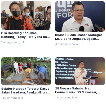
PTA Bandung Kabulkan
Kuasa Hukum Branch Manager
Banding, Teddy Pardiyana dan
MNC Bank Ungkap Dugaan
Bintang Ditetapkan Ahli Waris
1 minggu yang lalu
Penganiayaan oleh Hary Tanoe
4 minggu yang lalu
Lina Jubaedah
di MNC Towe
28 Negara Sahabat Hadiri
Sekdes Nglebak Terseret Kasus
Forum Bisnis IGS Makassar,
Jalan Swadaya, Pemkab Blora
Munafri Tawarkan Investasi
Sebut Pendampingan Hukum
1 bulan yang lalu
1 bulan yang lalu
Stadion Untia
Bukan Kewenangannya