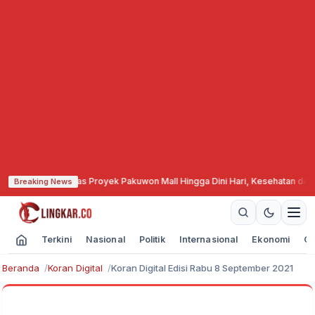
romo
·
Aktifitas Proyek Pakuwon Mall Hingga Dini Hari, Kesehatan dan Ket
Breaking News
Terkini
Nasional
Politik
Internasional
Ekonomi
Ol
Beranda
Koran Digital
Koran Digital Edisi Rabu 8 September 2021