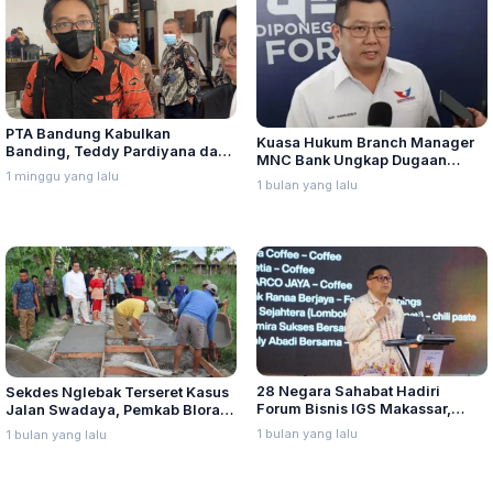
PTA Bandung Kabulkan
Kuasa Hukum Branch Manager
Banding, Teddy Pardiyana dan
MNC Bank Ungkap Dugaan
Bintang Ditetapkan Ahli Waris
1 minggu yang lalu
Penganiayaan oleh Hary Tanoe
1 bulan yang lalu
Lina Jubaedah
di MNC Towe
28 Negara Sahabat Hadiri
Sekdes Nglebak Terseret Kasus
Forum Bisnis IGS Makassar,
Jalan Swadaya, Pemkab Blora
Munafri Tawarkan Investasi
Sebut Pendampingan Hukum
1 bulan yang lalu
1 bulan yang lalu
Stadion Untia
Bukan Kewenangannya