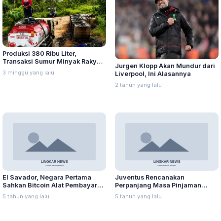
Produksi 380 Ribu Liter,
Transaksi Sumur Minyak Rakyat
Jurgen Klopp Akan Mundur dari
di Blora Tembuh Rp2,8 Miliar
3 minggu yang lalu
Liverpool, Ini Alasannya
Sebulan
2 tahun yang lalu
El Savador, Negara Pertama
Juventus Rencanakan
Sahkan Bitcoin Alat Pembayaran
Perpanjang Masa Pinjaman
Sah
Alvaro Morata
5 tahun yang lalu
5 tahun yang lalu