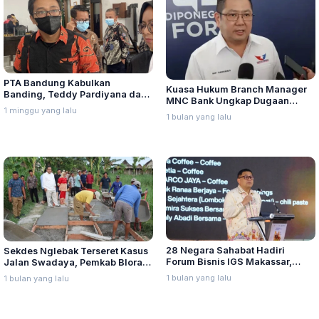
PTA Bandung Kabulkan
Kuasa Hukum Branch Manager
Banding, Teddy Pardiyana dan
MNC Bank Ungkap Dugaan
Bintang Ditetapkan Ahli Waris
1 minggu yang lalu
Penganiayaan oleh Hary Tanoe
1 bulan yang lalu
Lina Jubaedah
di MNC Towe
28 Negara Sahabat Hadiri
Sekdes Nglebak Terseret Kasus
Forum Bisnis IGS Makassar,
Jalan Swadaya, Pemkab Blora
Munafri Tawarkan Investasi
Sebut Pendampingan Hukum
1 bulan yang lalu
1 bulan yang lalu
Stadion Untia
Bukan Kewenangannya