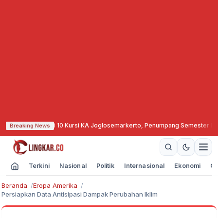
 Target Jadi 10 Kursi
·
KA Joglosemarkerto, Penumpang Semester I 2026 N
Breaking News
Terkini
Nasional
Politik
Internasional
Ekonomi
Ol
Beranda
Eropa Amerika
Persiapkan Data Antisipasi Dampak Perubahan Iklim