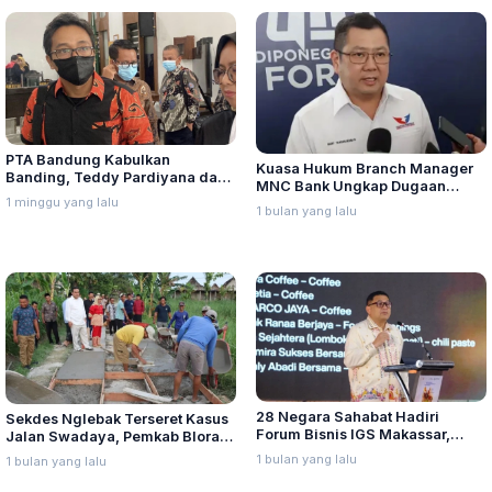
PTA Bandung Kabulkan
Kuasa Hukum Branch Manager
Banding, Teddy Pardiyana dan
MNC Bank Ungkap Dugaan
Bintang Ditetapkan Ahli Waris
1 minggu yang lalu
Penganiayaan oleh Hary Tanoe
1 bulan yang lalu
Lina Jubaedah
di MNC Towe
28 Negara Sahabat Hadiri
Sekdes Nglebak Terseret Kasus
Forum Bisnis IGS Makassar,
Jalan Swadaya, Pemkab Blora
Munafri Tawarkan Investasi
Sebut Pendampingan Hukum
1 bulan yang lalu
1 bulan yang lalu
Stadion Untia
Bukan Kewenangannya