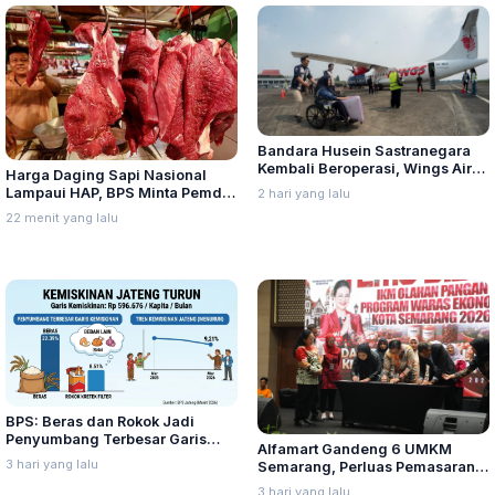
Bandara Husein Sastranegara
Kembali Beroperasi, Wings Air
Harga Daging Sapi Nasional
Buka Rute Penerbangan
Lampaui HAP, BPS Minta Pemda
2 hari yang lalu
Bandung-Palembang
Waspada
22 menit yang lalu
BPS: Beras dan Rokok Jadi
Penyumbang Terbesar Garis
Alfamart Gandeng 6 UMKM
Kemiskinan di Jateng
3 hari yang lalu
Semarang, Perluas Pemasaran
Produk Lokal
3 hari yang lalu