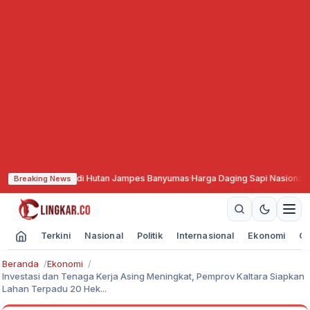
n Api di Hutan Jampes Banyumas
·
Harga Daging Sapi Nasional Lampaui HAP
Breaking News
Terkini
Nasional
Politik
Internasional
Ekonomi
Ol
Beranda
Ekonomi
Investasi dan Tenaga Kerja Asing Meningkat, Pemprov Kaltara Siapkan
Lahan Terpadu 20 Hek...