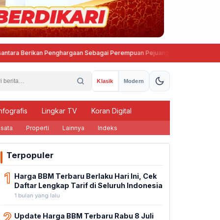
kan Penghargaan Sebagai Perempuan Pejuang Otonomi Daerah
·
Gerakan Langit
Klasik
Modern
nfografis
Lingkar TV
Koran Digital
sata
Properti
Lainnya
Indeks
Terpopuler
1
Harga BBM Terbaru Berlaku Hari Ini, Cek
Daftar Lengkap Tarif di Seluruh Indonesia
1 bulan yang lalu
2
Update Harga BBM Terbaru Rabu 8 Juli