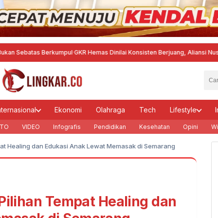
 Berkumpul
·
GKR Hemas Dinilai Konsisten Berjuang, Aliansi Nusantara Beri
nternasional
Ekonomi
Olahraga
Tech
Lifestyle
I
TO
VIDEO
Infografis
Pendidikan
Kesehatan
Opini
Wi
mpat Healing dan Edukasi Anak Lewat Memasak di Semarang
 Pilihan Tempat Healing dan