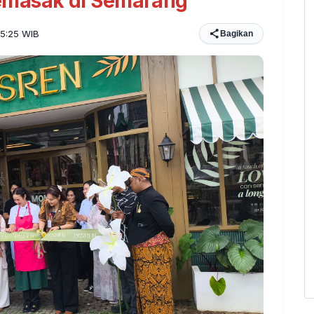
emasak di Semarang
05:25 WIB
Bagikan