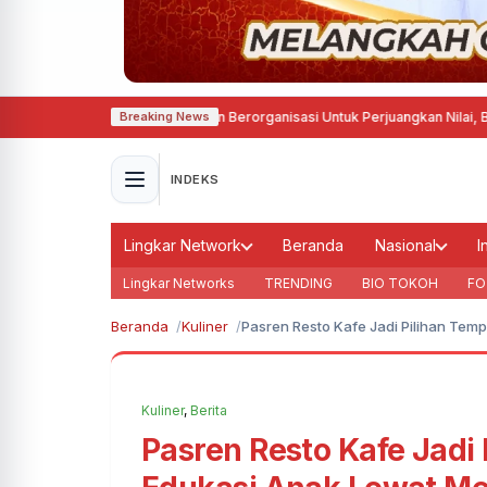
edar Nashir Ingatkan Berorganisasi Untuk Perjuangkan Nilai, Bukan Sebatas
Breaking News
INDEKS
Lingkar Network
Beranda
Nasional
I
Lingkar Networks
TRENDING
BIO TOKOH
FO
Beranda
Kuliner
Pasren Resto Kafe Jadi Pilihan Te
Kuliner
,
Berita
Pasren Resto Kafe Jadi