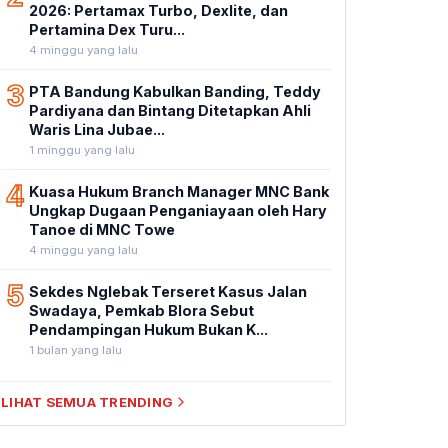
2026: Pertamax Turbo, Dexlite, dan
Pertamina Dex Turu...
4 minggu yang lalu
3
PTA Bandung Kabulkan Banding, Teddy
Pardiyana dan Bintang Ditetapkan Ahli
Waris Lina Jubae...
1 minggu yang lalu
4
Kuasa Hukum Branch Manager MNC Bank
Ungkap Dugaan Penganiayaan oleh Hary
Tanoe di MNC Towe
4 minggu yang lalu
5
Sekdes Nglebak Terseret Kasus Jalan
Swadaya, Pemkab Blora Sebut
Pendampingan Hukum Bukan K...
1 bulan yang lalu
LIHAT SEMUA TRENDING