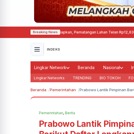
nen di Cepu Mulai Disiapkan, Pematangan Lahan Telan Rp12,63 Miliar
·
Keba
Breaking News
INDEKS
Lingkar Network
Beranda
Nasional
I
Lingkar Networks
TRENDING
BIO TOKOH
FO
Beranda
Pemerintahan
Prabowo Lantik Pimpinan Baru
Pemerintahan
,
Berita
Prabowo Lantik Pimpina