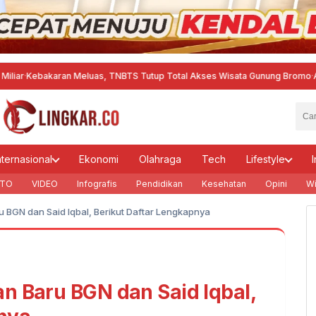
karan Meluas, TNBTS Tutup Total Akses Wisata Gunung Bromo
·
Aktifitas P
nternasional
Ekonomi
Olahraga
Tech
Lifestyle
I
TO
VIDEO
Infografis
Pendidikan
Kesehatan
Opini
Wi
 BGN dan Said Iqbal, Berikut Daftar Lengkapnya
n Baru BGN dan Said Iqbal,