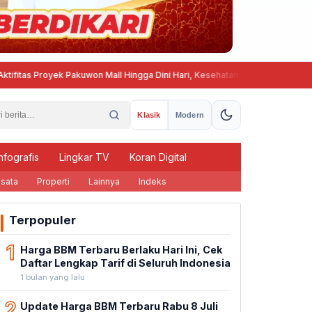
royek Pakuwon Mall Hingga Dini Hari, Kesehatan dan Ketenangan Warga Go
Klasik
Modern
nfografis
Lingkar TV
Koran Digital
sata
Properti
Lainnya
Indeks
Terpopuler
1
Harga BBM Terbaru Berlaku Hari Ini, Cek
Daftar Lengkap Tarif di Seluruh Indonesia
1 bulan yang lalu
2
Update Harga BBM Terbaru Rabu 8 Juli