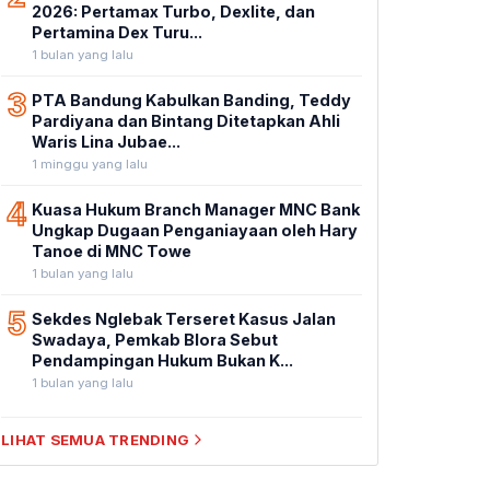
2026: Pertamax Turbo, Dexlite, dan
Pertamina Dex Turu...
1 bulan yang lalu
3
PTA Bandung Kabulkan Banding, Teddy
Pardiyana dan Bintang Ditetapkan Ahli
Waris Lina Jubae...
1 minggu yang lalu
4
Kuasa Hukum Branch Manager MNC Bank
Ungkap Dugaan Penganiayaan oleh Hary
Tanoe di MNC Towe
1 bulan yang lalu
5
Sekdes Nglebak Terseret Kasus Jalan
Swadaya, Pemkab Blora Sebut
Pendampingan Hukum Bukan K...
1 bulan yang lalu
LIHAT SEMUA TRENDING