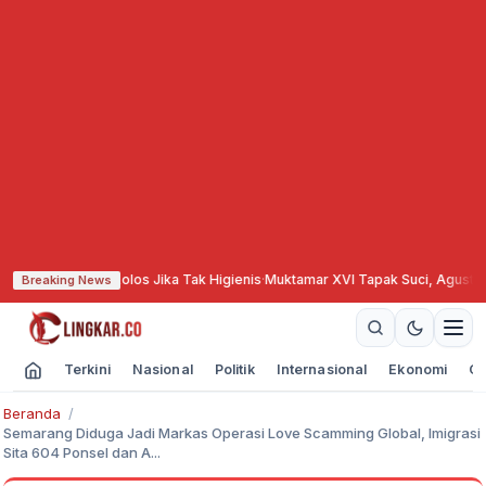
Tak Lolos Jika Tak Higienis
·
Muktamar XVI Tapak Suci, Agustina Tekankan
Breaking News
Terkini
Nasional
Politik
Internasional
Ekonomi
Ol
Beranda
Semarang Diduga Jadi Markas Operasi Love Scamming Global, Imigrasi
Sita 604 Ponsel dan A...