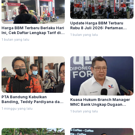
Update Harga BBM Terbaru
Harga BBM Terbaru Berlaku Hari
Rabu 8 Juli 2026: Pertamax
Ini, Cek Daftar Lengkap Tarif di
Turbo, Dexlite, dan Pertamina
1 bulan yang lalu
Seluruh Indonesia
Dex Turun
1 bulan yang lalu
PTA Bandung Kabulkan
Kuasa Hukum Branch Manager
Banding, Teddy Pardiyana dan
MNC Bank Ungkap Dugaan
Bintang Ditetapkan Ahli Waris
1 minggu yang lalu
Penganiayaan oleh Hary Tanoe
1 bulan yang lalu
Lina Jubaedah
di MNC Towe