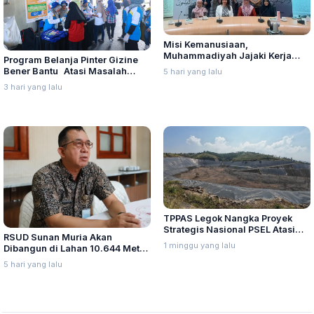
Misi Kemanusiaan,
Muhammadiyah Jajaki Kerja
Program Belanja Pinter Gizine
Sama Pelayanan Kanker Bagi
Bener Bantu Atasi Masalah
5 hari yang lalu
Warga Palestina di Yordania
Stunting di Kudus
3 hari yang lalu
TPPAS Legok Nangka Proyek
Strategis Nasional PSEL Atasi
RSUD Sunan Muria Akan
Sampah di Bandung Raya
1 minggu yang lalu
Dibangun di Lahan 10.644 Meter
Persegi, Perizinan Mulai Diurus
5 hari yang lalu