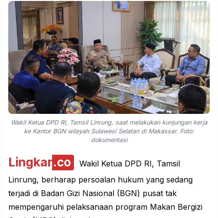
Wakil Ketua DPD RI, Tamsil Linrung, saat melakukan kunjungan kerja
ke Kantor BGN wilayah Sulawesi Selatan di Makassar. Foto:
dokumentasi
Lingkar
.co
Wakil Ketua DPD RI, Tamsil
Linrung, berharap persoalan hukum yang sedang
terjadi di Badan Gizi Nasional (BGN) pusat tak
mempengaruhi pelaksanaan
program
Makan Bergizi