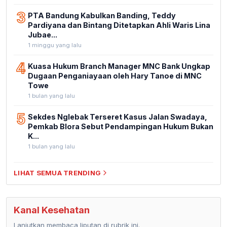
3
PTA Bandung Kabulkan Banding, Teddy
Pardiyana dan Bintang Ditetapkan Ahli Waris Lina
Jubae...
1 minggu yang lalu
4
Kuasa Hukum Branch Manager MNC Bank Ungkap
Dugaan Penganiayaan oleh Hary Tanoe di MNC
Towe
1 bulan yang lalu
5
Sekdes Nglebak Terseret Kasus Jalan Swadaya,
Pemkab Blora Sebut Pendampingan Hukum Bukan
K...
1 bulan yang lalu
LIHAT SEMUA TRENDING
Kanal Kesehatan
Lanjutkan membaca liputan di rubrik ini.