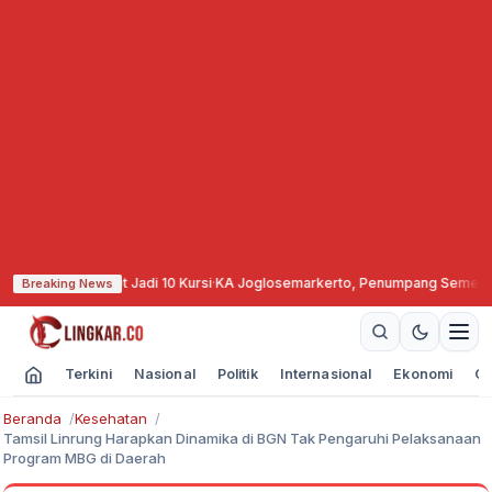
kan Target Jadi 10 Kursi
·
KA Joglosemarkerto, Penumpang Semester I 2026
Breaking News
Terkini
Nasional
Politik
Internasional
Ekonomi
Ol
Beranda
Kesehatan
Tamsil Linrung Harapkan Dinamika di BGN Tak Pengaruhi Pelaksanaan
Program MBG di Daerah