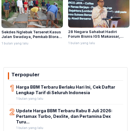
28 Negara Sahabat Hadiri
Sekdes Nglebak Terseret Kasus
Forum Bisnis IGS Makassar,
Jalan Swadaya, Pemkab Blora
Munafri Tawarkan Investasi
Sebut Pendampingan Hukum
1 bulan yang lalu
1 bulan yang lalu
Stadion Untia
Bukan Kewenangannya
Terpopuler
1
Harga BBM Terbaru Berlaku Hari Ini, Cek Daftar
Lengkap Tarif di Seluruh Indonesia
1 bulan yang lalu
2
Update Harga BBM Terbaru Rabu 8 Juli 2026:
Pertamax Turbo, Dexlite, dan Pertamina Dex
Turu...
1 bulan yang lalu