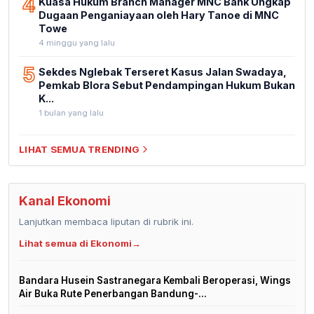
4
Kuasa Hukum Branch Manager MNC Bank Ungkap
Dugaan Penganiayaan oleh Hary Tanoe di MNC
Towe
4 minggu yang lalu
5
Sekdes Nglebak Terseret Kasus Jalan Swadaya,
Pemkab Blora Sebut Pendampingan Hukum Bukan
K...
1 bulan yang lalu
LIHAT SEMUA TRENDING
Kanal Ekonomi
Lanjutkan membaca liputan di rubrik ini.
Lihat semua di Ekonomi
→
Bandara Husein Sastranegara Kembali Beroperasi, Wings
Air Buka Rute Penerbangan Bandung-...