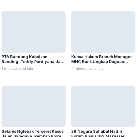
1 bulan yang lalu
Dex Turun
PTA Bandung Kabulkan
Kuasa Hukum Branch Manager
Banding, Teddy Pardiyana dan
MNC Bank Ungkap Dugaan
Bintang Ditetapkan Ahli Waris
1 minggu yang lalu
Penganiayaan oleh Hary Tanoe
Lina Jubaedah
4 minggu yang lalu
di MNC Towe
28 Negara Sahabat Hadiri
Sekdes Nglebak Terseret Kasus