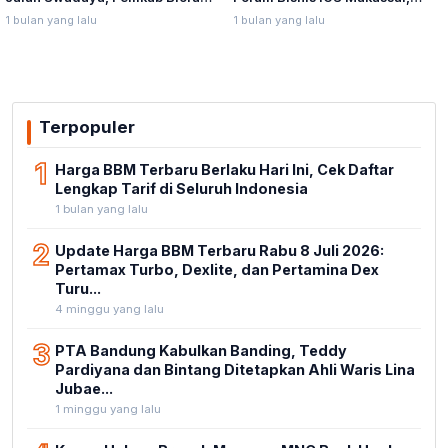
Forum Bisnis IGS Makassar,
Jalan Swadaya, Pemkab Blora
Munafri Tawarkan Investasi
Sebut Pendampingan Hukum
1 bulan yang lalu
1 bulan yang lalu
Stadion Untia
Bukan Kewenangannya
Terpopuler
1
Harga BBM Terbaru Berlaku Hari Ini, Cek Daftar
Lengkap Tarif di Seluruh Indonesia
1 bulan yang lalu
2
Update Harga BBM Terbaru Rabu 8 Juli 2026:
Pertamax Turbo, Dexlite, dan Pertamina Dex
Turu...
4 minggu yang lalu
3
PTA Bandung Kabulkan Banding, Teddy
Pardiyana dan Bintang Ditetapkan Ahli Waris Lina
Jubae...
1 minggu yang lalu