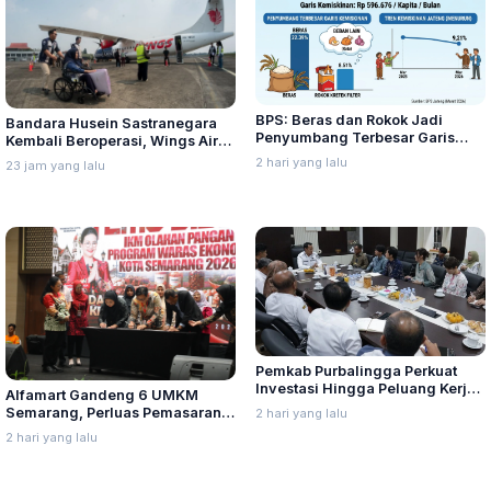
BPS: Beras dan Rokok Jadi
Bandara Husein Sastranegara
Penyumbang Terbesar Garis
Kembali Beroperasi, Wings Air
Kemiskinan di Jateng
Buka Rute Penerbangan
2 hari yang lalu
23 jam yang lalu
Bandung-Palembang
Pemkab Purbalingga Perkuat
Investasi Hingga Peluang Kerja
Alfamart Gandeng 6 UMKM
di Jepang
Semarang, Perluas Pemasaran
2 hari yang lalu
Produk Lokal
2 hari yang lalu