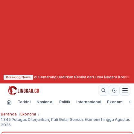
madiyah di Semarang Hadirkan Pesilat dari Lima Negara
·
Komisi X DPR Minta
Breaking News
Terkini
Nasional
Politik
Internasional
Ekonomi
Ol
Beranda
Ekonomi
1.345 Petugas Diterjunkan, Pati Gelar Sensus Ekonomi hingga Agustus
2026