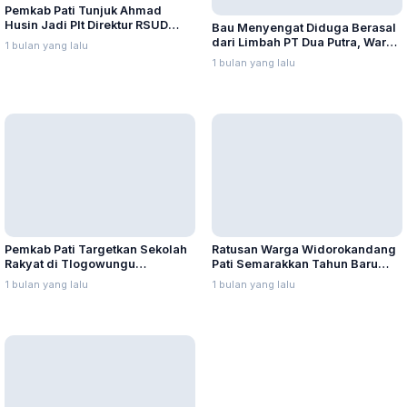
Pemkab Pati Tunjuk Ahmad
Husin Jadi Plt Direktur RSUD
Bau Menyengat Diduga Berasal
Soewondo
dari Limbah PT Dua Putra, Warga
1 bulan yang lalu
Mengeluh Mual hingga Muntah
1 bulan yang lalu
Pemkab Pati Targetkan Sekolah
Ratusan Warga Widorokandang
Rakyat di Tlogowungu
Pati Semarakkan Tahun Baru
Beroperasi Mulai 10 Juli
Islam dengan Kirab Budaya
1 bulan yang lalu
1 bulan yang lalu