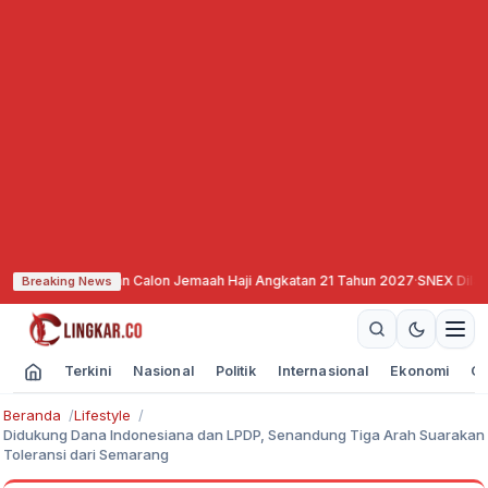
daftaran Calon Jemaah Haji Angkatan 21 Tahun 2027
·
SNEX Dilantik, Siap Al
Breaking News
Terkini
Nasional
Politik
Internasional
Ekonomi
Ol
Beranda
Lifestyle
Didukung Dana Indonesiana dan LPDP, Senandung Tiga Arah Suarakan
Toleransi dari Semarang