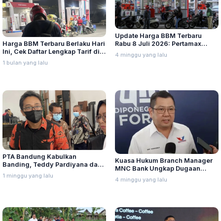
Update Harga BBM Terbaru
Harga BBM Terbaru Berlaku Hari
Rabu 8 Juli 2026: Pertamax
Ini, Cek Daftar Lengkap Tarif di
Turbo, Dexlite, dan Pertamina
4 minggu yang lalu
Seluruh Indonesia
Dex Turun
1 bulan yang lalu
PTA Bandung Kabulkan
Kuasa Hukum Branch Manager
Banding, Teddy Pardiyana dan
MNC Bank Ungkap Dugaan
Bintang Ditetapkan Ahli Waris
1 minggu yang lalu
Penganiayaan oleh Hary Tanoe
4 minggu yang lalu
Lina Jubaedah
di MNC Towe