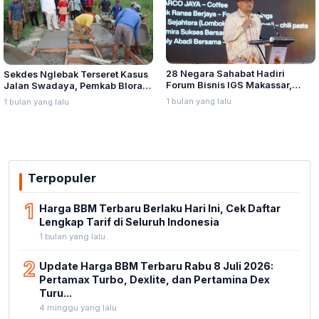
28 Negara Sahabat Hadiri
Sekdes Nglebak Terseret Kasus
Forum Bisnis IGS Makassar,
Jalan Swadaya, Pemkab Blora
Munafri Tawarkan Investasi
Sebut Pendampingan Hukum
1 bulan yang lalu
1 bulan yang lalu
Stadion Untia
Bukan Kewenangannya
Terpopuler
1
Harga BBM Terbaru Berlaku Hari Ini, Cek Daftar
Lengkap Tarif di Seluruh Indonesia
1 bulan yang lalu
2
Update Harga BBM Terbaru Rabu 8 Juli 2026:
Pertamax Turbo, Dexlite, dan Pertamina Dex
Turu...
4 minggu yang lalu