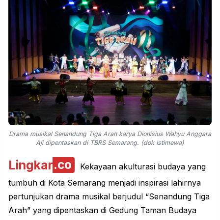
Drama musikal Senandung Tiga Arah karya Dionisius Wahyu Anggara
Aji dipentaskan di TBRS Semarang. (dok Istimewa)
Lingkar
.co
Kekayaan akulturasi budaya yang
tumbuh di Kota Semarang menjadi inspirasi lahirnya
pertunjukan drama musikal berjudul “Senandung Tiga
Arah” yang dipentaskan di Gedung Taman Budaya