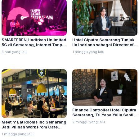
SMARTFREN Hadirkan Unlimited
Hotel Ciputra Semarang Tunjuk
5G di Semarang, Internet Tanpa
Ila Indriana sebagai Director of
Batas Kecepatan
Sales & Marketing
3 hari yang lalu
1 minggu yang lalu
Finance Controller Hotel Ciputra
Semarang, Tri Yana Yulia Santi:
Kepemimpinan Berawal dari
2 minggu yang lalu
Meet n' Eat Rooms Inc Semarang
Integritas dan Proses
Jadi Pilihan Work From Café
dengan Menu Baru yang Variatif
1 minggu yang lalu