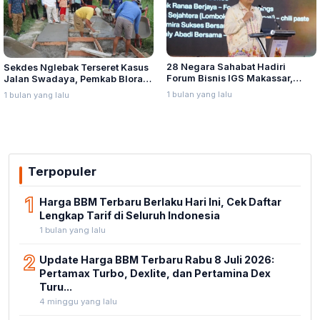
28 Negara Sahabat Hadiri
Sekdes Nglebak Terseret Kasus
Forum Bisnis IGS Makassar,
Jalan Swadaya, Pemkab Blora
Munafri Tawarkan Investasi
Sebut Pendampingan Hukum
1 bulan yang lalu
1 bulan yang lalu
Stadion Untia
Bukan Kewenangannya
Terpopuler
1
Harga BBM Terbaru Berlaku Hari Ini, Cek Daftar
Lengkap Tarif di Seluruh Indonesia
1 bulan yang lalu
2
Update Harga BBM Terbaru Rabu 8 Juli 2026:
Pertamax Turbo, Dexlite, dan Pertamina Dex
Turu...
4 minggu yang lalu