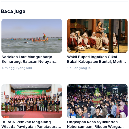
Baca juga
Sedekah Laut Mangunharjo
Wakil Bupati Ingatkan Cikal
Semarang, Ratusan Nelayan
Bakal Kabupaten Bantul, Merti
Larung Sesaji ke Laut
Dusun Jadi Identitas Daerah
4 minggu yang lalu
1 bulan yang lalu
90 ASN Pemkab Magelang
Ungkapan Rasa Syukur dan
Wisuda Pawiyatan Panatacara
Kebersamaan, Ribuan Warga