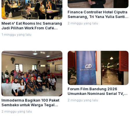
Finance Controller Hotel Ciputra
Semarang, Tri Yana Yulia Santi:
Kepemimpinan Berawal dari
2 minggu yang lalu
Meet n' Eat Rooms Inc Semarang
Integritas dan Proses
Jadi Pilihan Work From Café
dengan Menu Baru yang Variatif
1 minggu yang lalu
Forum Film Bandung 2026
Umumkan Nominasi Serial TV,
Web Hingga Pemeran Utama
2 minggu yang lalu
Immoderma Bagikan 100 Paket
Terpuji
Sembako untuk Warga Tegal
Sari Semarang
2 minggu yang lalu