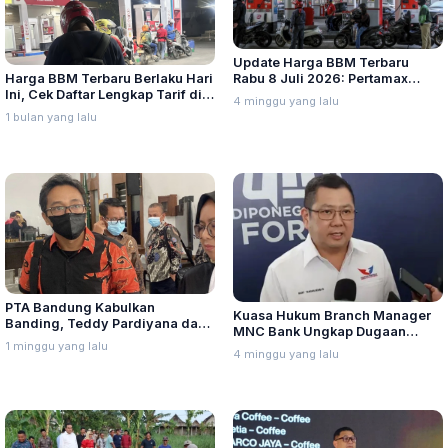
Update Harga BBM Terbaru
Harga BBM Terbaru Berlaku Hari
Rabu 8 Juli 2026: Pertamax
Ini, Cek Daftar Lengkap Tarif di
Turbo, Dexlite, dan Pertamina
4 minggu yang lalu
Seluruh Indonesia
Dex Turun
1 bulan yang lalu
PTA Bandung Kabulkan
Kuasa Hukum Branch Manager
Banding, Teddy Pardiyana dan
MNC Bank Ungkap Dugaan
Bintang Ditetapkan Ahli Waris
1 minggu yang lalu
Penganiayaan oleh Hary Tanoe
4 minggu yang lalu
Lina Jubaedah
di MNC Towe