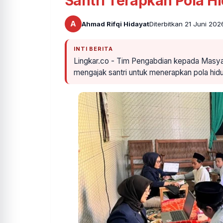
Santri Terapkan Pola H
A
Ahmad Rifqi Hidayat
Diterbitkan 21 Juni 202
INTI BERITA
Lingkar.co - Tim Pengabdian kepada Mas
mengajak santri untuk menerapkan pola hid