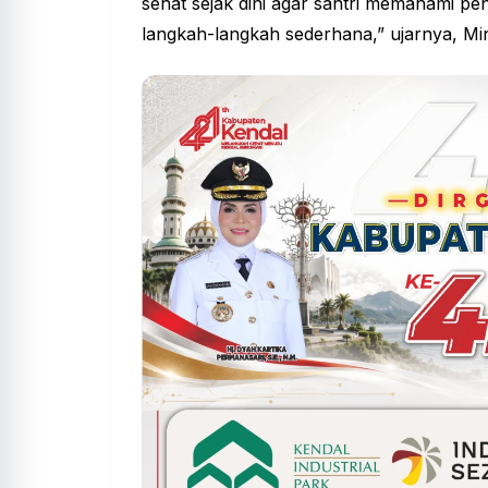
sehat
sejak dini agar santri memahami pen
langkah-langkah sederhana,” ujarnya, Mi