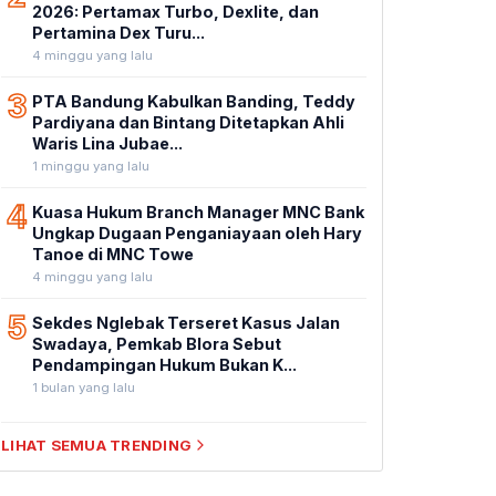
2026: Pertamax Turbo, Dexlite, dan
Pertamina Dex Turu...
4 minggu yang lalu
3
PTA Bandung Kabulkan Banding, Teddy
Pardiyana dan Bintang Ditetapkan Ahli
Waris Lina Jubae...
1 minggu yang lalu
4
Kuasa Hukum Branch Manager MNC Bank
Ungkap Dugaan Penganiayaan oleh Hary
Tanoe di MNC Towe
4 minggu yang lalu
5
Sekdes Nglebak Terseret Kasus Jalan
Swadaya, Pemkab Blora Sebut
Pendampingan Hukum Bukan K...
1 bulan yang lalu
LIHAT SEMUA TRENDING