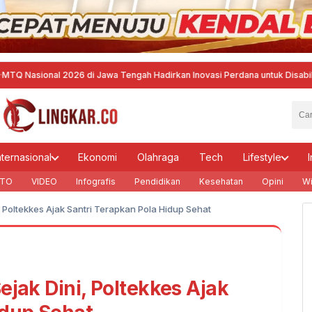
al 2026 di Jawa Tengah Hadirkan Inovasi Perdana untuk Disabilitas dan 
nternasional
Ekonomi
Olahraga
Tech
Lifestyle
I
TO
VIDEO
Infografis
Pendidikan
Kesehatan
Opini
Wi
, Poltekkes Ajak Santri Terapkan Pola Hidup Sehat
ejak Dini, Poltekkes Ajak