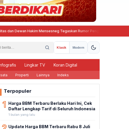
Dewan Hakim
·
Mensesneg Tegaskan Rumor Penggantian Kapolri Tidak Benar
Klasik
Modern
nfografis
Lingkar TV
Koran Digital
sata
Properti
Lainnya
Indeks
Terpopuler
1
Harga BBM Terbaru Berlaku Hari Ini, Cek
Daftar Lengkap Tarif di Seluruh Indonesia
1 bulan yang lalu
2
Update Harga BBM Terbaru Rabu 8 Juli