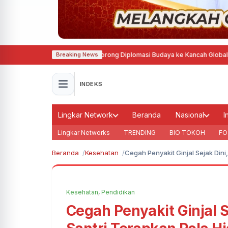
 Prancis, Agustina Dorong Diplomasi Budaya ke Kancah Global
·
MTQ Nasion
Breaking News
INDEKS
Lingkar Network
Beranda
Nasional
I
Lingkar Networks
TRENDING
BIO TOKOH
FO
Beranda
Kesehatan
Cegah Penyakit Ginjal Sejak Dini
Kesehatan
,
Pendidikan
Cegah Penyakit Ginjal S