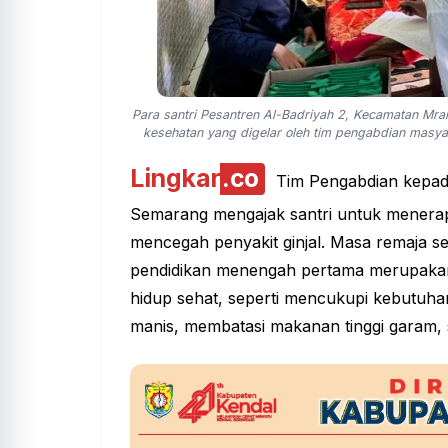
Para santri Pesantren Al-Badriyah 2, Kecamatan Mr
kesehatan yang digelar oleh tim pengabdian masy
Lingkar
.co
Tim Pengabdian kepad
Semarang mengajak santri untuk menerap
mencegah penyakit ginjal. Masa remaja sep
pendidikan
menengah pertama merupakan 
hidup sehat, seperti mencukupi kebutuha
manis, membatasi makanan tinggi garam, ser