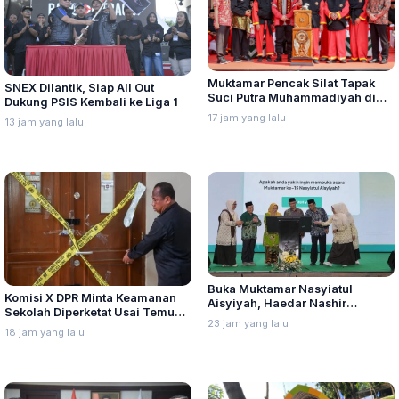
Muktamar Pencak Silat Tapak
SNEX Dilantik, Siap All Out
Suci Putra Muhammadiyah di
Dukung PSIS Kembali ke Liga 1
Semarang Hadirkan Pesilat dari
17 jam yang lalu
13 jam yang lalu
Lima Negara
Buka Muktamar Nasyiatul
Komisi X DPR Minta Keamanan
Aisyiyah, Haedar Nashir
Sekolah Diperketat Usai Temuan
Ingatkan Berorganisasi Untuk
23 jam yang lalu
Senjata dan Narkotika
Perjuangkan Nilai, Bukan
18 jam yang lalu
Sebatas Berkumpul