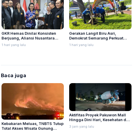
GKR Hemas Dinilai Konsisten
Gerakan Langit Biru Asri,
Berjuang, Aliansi Nusantara
Demokrat Semarang Perkuat
Berikan Penghargaan Sebagai
Soliditas Menuju Pemilu 2029
1 hari yang lalu
1 hari yang lalu
Perempuan Pejuang Otonomi
Daerah
Baca juga
Aktifitas Proyek Pakuwon Mall
Hingga Dini Hari, Kesehatan dan
Kebakaran Meluas, TNBTS Tutup
Ketenangan Warga Gombel
3 jam yang lalu
Total Akses Wisata Gunung
Lama Terganggu