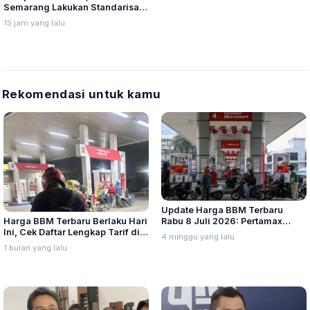
Semarang Lakukan Standarisasi
Kurikulum Pembinaan PMR dan
15 jam yang lalu
KSR
Rekomendasi untuk kamu
Update Harga BBM Terbaru
Harga BBM Terbaru Berlaku Hari
Rabu 8 Juli 2026: Pertamax
Ini, Cek Daftar Lengkap Tarif di
Turbo, Dexlite, dan Pertamina
4 minggu yang lalu
Seluruh Indonesia
Dex Turun
1 bulan yang lalu