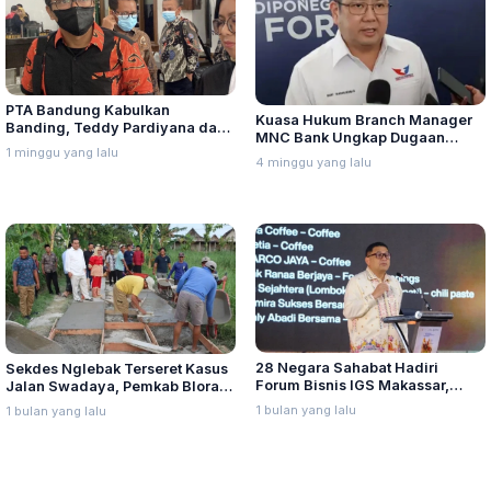
PTA Bandung Kabulkan
Kuasa Hukum Branch Manager
Banding, Teddy Pardiyana dan
MNC Bank Ungkap Dugaan
Bintang Ditetapkan Ahli Waris
1 minggu yang lalu
Penganiayaan oleh Hary Tanoe
4 minggu yang lalu
Lina Jubaedah
di MNC Towe
28 Negara Sahabat Hadiri
Sekdes Nglebak Terseret Kasus
Forum Bisnis IGS Makassar,
Jalan Swadaya, Pemkab Blora
Munafri Tawarkan Investasi
Sebut Pendampingan Hukum
1 bulan yang lalu
1 bulan yang lalu
Stadion Untia
Bukan Kewenangannya