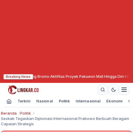
ta Gunung Bromo
·
Aktifitas Proyek Pakuwon Mall Hingga Dini Hari, Keseha
Breaking News
Terkini
Nasional
Politik
Internasional
Ekonomi
Ol
Beranda
Politik
Seskab Tegaskan Diplomasi Internasional Prabowo Berbuah Beragam
Capaian Strategis