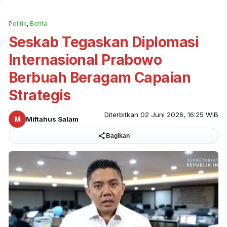
Politik
,
Berita
Seskab Tegaskan Diplomasi
Internasional Prabowo
Berbuah Beragam Capaian
Strategis
Diterbitkan 02 Juni 2026, 16:25 WIB
M
Miftahus Salam
Bagikan