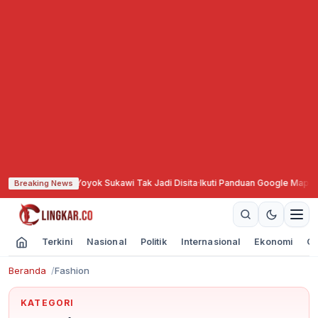
n Aset Yoyok Sukawi Tak Jadi Disita
·
Ikuti Panduan Google Map, Sopir Truk 
Breaking News
Terkini
Nasional
Politik
Internasional
Ekonomi
Ol
Beranda
Fashion
KATEGORI