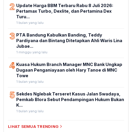
2
Update Harga BBM Terbaru Rabu 8 Juli 2026:
Pertamax Turbo, Dexlite, dan Pertamina Dex
Turu...
1 bulan yang lalu
3
PTA Bandung Kabulkan Banding, Teddy
Pardiyana dan Bintang Ditetapkan Ahli Waris Lina
Jubae...
1 minggu yang lalu
4
Kuasa Hukum Branch Manager MNC Bank Ungkap
Dugaan Penganiayaan oleh Hary Tanoe di MNC
Towe
1 bulan yang lalu
5
Sekdes Nglebak Terseret Kasus Jalan Swadaya,
Pemkab Blora Sebut Pendampingan Hukum Bukan
K...
1 bulan yang lalu
LIHAT SEMUA TRENDING