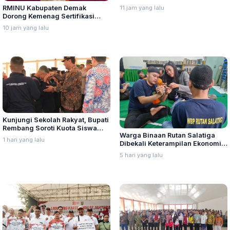
Dorong Sertifikasi Perlindungan
11 jam yang lalu
RMINU Kabupaten Demak
Santri
Dorong Kemenag Sertifikasi
Manajemen Perlindungan Santri
10 jam yang lalu
Kunjungi Sekolah Rakyat, Bupati
Rembang Soroti Kuota Siswa
Warga Binaan Rutan Salatiga
Belum Penuh
1 hari yang lalu
Dibekali Keterampilan Ekonomi
Kreatif
5 hari yang lalu