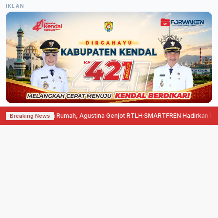
IKLAN
n Bedah Rumah, Agustina Genjot RTLH
·
SMARTFREN Hadirkan Unlimited 5G d
Breaking News