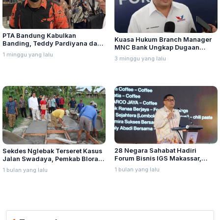
PTA Bandung Kabulkan
Kuasa Hukum Branch Manager
Banding, Teddy Pardiyana dan
MNC Bank Ungkap Dugaan
Bintang Ditetapkan Ahli Waris
1 minggu yang lalu
Penganiayaan oleh Hary Tanoe
3 minggu yang lalu
Lina Jubaedah
di MNC Towe
28 Negara Sahabat Hadiri
Sekdes Nglebak Terseret Kasus
Forum Bisnis IGS Makassar,
Jalan Swadaya, Pemkab Blora
Munafri Tawarkan Investasi
Sebut Pendampingan Hukum
1 bulan yang lalu
1 bulan yang lalu
Stadion Untia
Bukan Kewenangannya