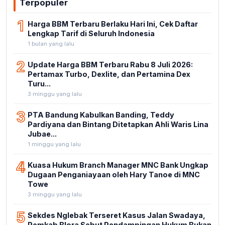
Terpopuler
1
Harga BBM Terbaru Berlaku Hari Ini, Cek Daftar
Lengkap Tarif di Seluruh Indonesia
1 bulan yang lalu
2
Update Harga BBM Terbaru Rabu 8 Juli 2026:
Pertamax Turbo, Dexlite, dan Pertamina Dex
Turu...
3 minggu yang lalu
3
PTA Bandung Kabulkan Banding, Teddy
Pardiyana dan Bintang Ditetapkan Ahli Waris Lina
Jubae...
1 minggu yang lalu
4
Kuasa Hukum Branch Manager MNC Bank Ungkap
Dugaan Penganiayaan oleh Hary Tanoe di MNC
Towe
3 minggu yang lalu
5
Sekdes Nglebak Terseret Kasus Jalan Swadaya,
Pemkab Blora Sebut Pendampingan Hukum Bukan