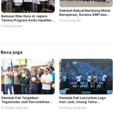
Sekolah Rakyat Rembang Mulai
Beroperasi, Asrama SMP dan
Belasan Ribu Guru di Jepara
SMA Masih Tahap Penyelesaian
Terima Program Kartu Sejahtera,
5 hari yang lalu
Segini Nominalnya
5 hari yang lalu
Baca juga
Pemkab Pati Targetkan
Pemkab Pati Luncurkan Logo
Tegalombo Jadi Percontohan
Hari Jadi, Usung Tema
Pertanian Modern, Siapkan
"Sumunar Terang Mbangun
2 minggu yang lalu
3 minggu yang lalu
Drone
Kemajengan"