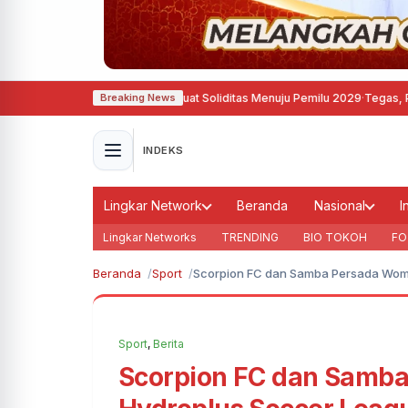
okrat Semarang Perkuat Soliditas Menuju Pemilu 2029
·
Tegas, Pemkot Bandun
Breaking News
INDEKS
Lingkar Network
Beranda
Nasional
I
Lingkar Networks
TRENDING
BIO TOKOH
FO
Beranda
Sport
Scorpion FC dan Samba Persada Wom
Sport
,
Berita
Scorpion FC dan Samb