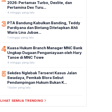
2026: Pertamax Turbo, Dexlite, dan
Pertamina Dex Turu...
4 minggu yang lalu
3
PTA Bandung Kabulkan Banding, Teddy
Pardiyana dan Bintang Ditetapkan Ahli
Waris Lina Jubae...
1 minggu yang lalu
4
Kuasa Hukum Branch Manager MNC Bank
Ungkap Dugaan Penganiayaan oleh Hary
Tanoe di MNC Towe
4 minggu yang lalu
5
Sekdes Nglebak Terseret Kasus Jalan
Swadaya, Pemkab Blora Sebut
Pendampingan Hukum Bukan K...
1 bulan yang lalu
LIHAT SEMUA TRENDING