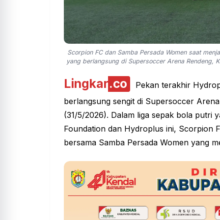
Scorpion FC dan Samba Persada Women saat menj
yang berlangsung di Supersoccer Arena Rendeng, K
Lingkar
.co
Pekan terakhir Hydro
berlangsung sengit di Supersoccer Aren
(31/5/2026). Dalam liga sepak bola putri y
Foundation dan Hydroplus ini, Scorpion F
bersama Samba Persada Women yang mera