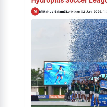
Hydroplus Soccer Leag
M
Miftahus Salam
Diterbitkan 02 Juni 2026, 11