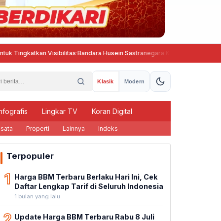
 Visibilitas
·
Bandara Husein Sastranegara Kembali Beroperasi, Wings Ai
Klasik
Modern
nfografis
Lingkar TV
Koran Digital
sata
Properti
Lainnya
Indeks
Terpopuler
1
Harga BBM Terbaru Berlaku Hari Ini, Cek
Daftar Lengkap Tarif di Seluruh Indonesia
1 bulan yang lalu
2
Update Harga BBM Terbaru Rabu 8 Juli