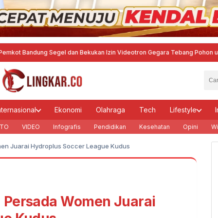
g Segel dan Bekukan Izin Videotron Gegara Tebang Pohon untuk Tingkatkan
nternasional
Ekonomi
Olahraga
Tech
Lifestyle
I
TO
VIDEO
Infografis
Pendidikan
Kesehatan
Opini
Wi
en Juarai Hydroplus Soccer League Kudus
a Persada Women Juarai