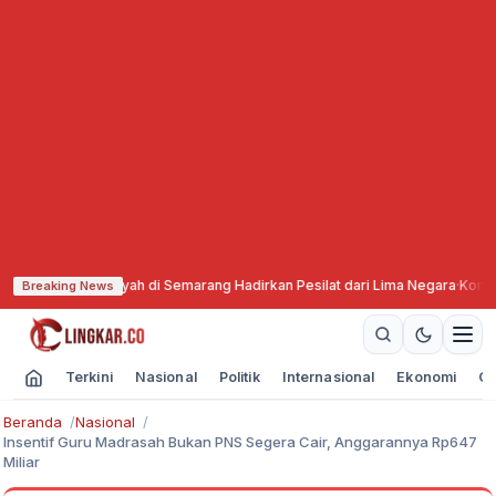
mmadiyah di Semarang Hadirkan Pesilat dari Lima Negara
·
Komisi X DPR Min
Breaking News
Terkini
Nasional
Politik
Internasional
Ekonomi
Ol
Beranda
Nasional
Insentif Guru Madrasah Bukan PNS Segera Cair, Anggarannya Rp647
Miliar