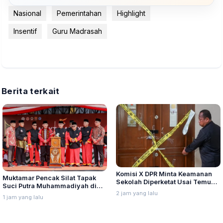
Nasional
Pemerintahan
Highlight
Insentif
Guru Madrasah
Berita terkait
Komisi X DPR Minta Keamanan
Muktamar Pencak Silat Tapak
Sekolah Diperketat Usai Temuan
Suci Putra Muhammadiyah di
Senjata dan Narkotika
2 jam yang lalu
Semarang Hadirkan Pesilat dari
1 jam yang lalu
Lima Negara