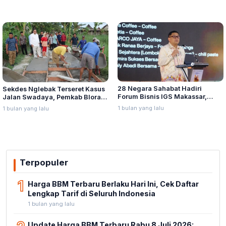
28 Negara Sahabat Hadiri
Sekdes Nglebak Terseret Kasus
Forum Bisnis IGS Makassar,
Jalan Swadaya, Pemkab Blora
Munafri Tawarkan Investasi
Sebut Pendampingan Hukum
1 bulan yang lalu
1 bulan yang lalu
Stadion Untia
Bukan Kewenangannya
Terpopuler
1
Harga BBM Terbaru Berlaku Hari Ini, Cek Daftar
Lengkap Tarif di Seluruh Indonesia
1 bulan yang lalu
Update Harga BBM Terbaru Rabu 8 Juli 2026: