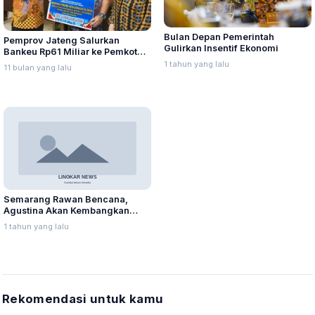
Bulan Depan Pemerintah
Pemprov Jateng Salurkan
Gulirkan Insentif Ekonomi
Bankeu Rp61 Miliar ke Pemkot
Pekalongan
1 tahun yang lalu
11 bulan yang lalu
Semarang Rawan Bencana,
Agustina Akan Kembangkan
Teknologi Mitigasi dan
1 tahun yang lalu
Pengadaan Insentif Relawan
Rekomendasi untuk kamu