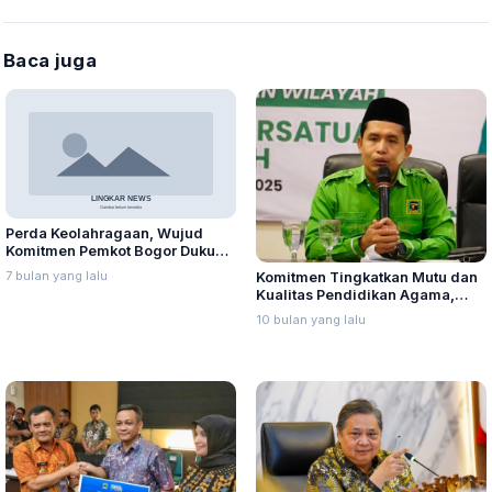
Baca juga
Perda Keolahragaan, Wujud
Komitmen Pemkot Bogor Dukung
Atlet Raih Prestasi
7 bulan yang lalu
Komitmen Tingkatkan Mutu dan
Kualitas Pendidikan Agama,
Fraksi PPP Jateng Dorong
10 bulan yang lalu
Kenaikan Insentif Guru Madin