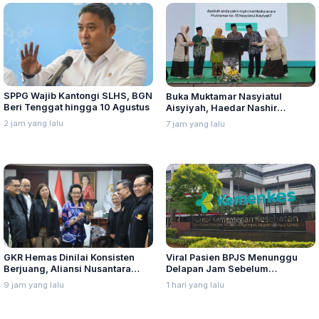
SPPG Wajib Kantongi SLHS, BGN
Buka Muktamar Nasyiatul
Beri Tenggat hingga 10 Agustus
Aisyiyah, Haedar Nashir
Ingatkan Berorganisasi Untuk
2 jam yang lalu
7 jam yang lalu
Perjuangkan Nilai, Bukan
Sebatas Berkumpul
GKR Hemas Dinilai Konsisten
Viral Pasien BPJS Menunggu
Berjuang, Aliansi Nusantara
Delapan Jam Sebelum
Berikan Penghargaan Sebagai
Meninggal, Ini Penjelasan
9 jam yang lalu
1 hari yang lalu
Perempuan Pejuang Otonomi
Kemenkes
Daerah