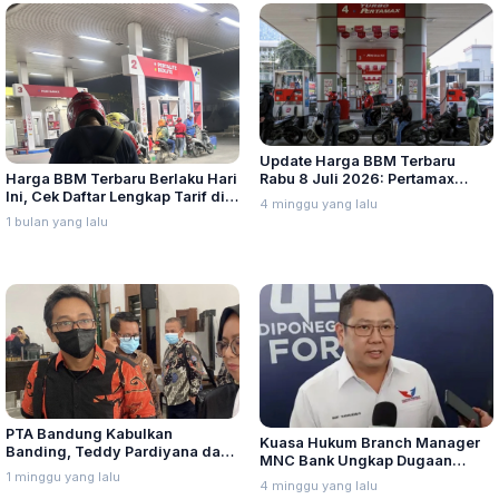
Update Harga BBM Terbaru
Harga BBM Terbaru Berlaku Hari
Rabu 8 Juli 2026: Pertamax
Ini, Cek Daftar Lengkap Tarif di
Turbo, Dexlite, dan Pertamina
4 minggu yang lalu
Seluruh Indonesia
Dex Turun
1 bulan yang lalu
PTA Bandung Kabulkan
Kuasa Hukum Branch Manager
Banding, Teddy Pardiyana dan
MNC Bank Ungkap Dugaan
Bintang Ditetapkan Ahli Waris
1 minggu yang lalu
Penganiayaan oleh Hary Tanoe
4 minggu yang lalu
Lina Jubaedah
di MNC Towe