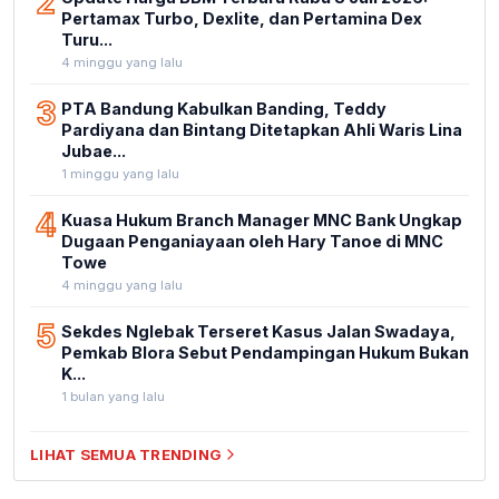
2
Pertamax Turbo, Dexlite, dan Pertamina Dex
Turu...
4 minggu yang lalu
3
PTA Bandung Kabulkan Banding, Teddy
Pardiyana dan Bintang Ditetapkan Ahli Waris Lina
Jubae...
1 minggu yang lalu
4
Kuasa Hukum Branch Manager MNC Bank Ungkap
Dugaan Penganiayaan oleh Hary Tanoe di MNC
Towe
4 minggu yang lalu
5
Sekdes Nglebak Terseret Kasus Jalan Swadaya,
Pemkab Blora Sebut Pendampingan Hukum Bukan
K...
1 bulan yang lalu
LIHAT SEMUA TRENDING