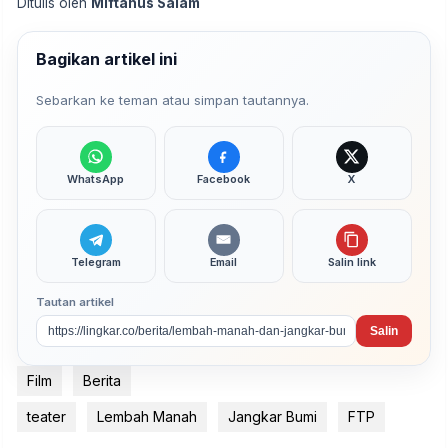
Ditulis oleh
Miftahus Salam
Bagikan artikel ini
Sebarkan ke teman atau simpan tautannya.
WhatsApp
Facebook
X
Telegram
Email
Salin link
Tautan artikel
Salin
Film
Berita
teater
Lembah Manah
Jangkar Bumi
FTP