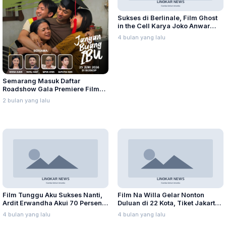
Sukses di Berlinale, Film Ghost
in the Cell Karya Joko Anwar
Tembus 86 Negara
4 bulan yang lalu
Semarang Masuk Daftar
Roadshow Gala Premiere Film
“Jangan Buang Ibu”
2 bulan yang lalu
Film Tunggu Aku Sukses Nanti,
Film Na Willa Gelar Nonton
Ardit Erwandha Akui 70 Persen
Duluan di 22 Kota, Tiket Jakarta
Kisahnya Mirip Arga
Sold Out
4 bulan yang lalu
4 bulan yang lalu