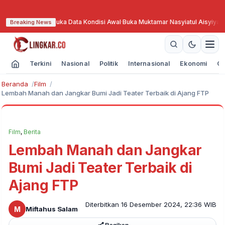
 Buka Data Kondisi Awal
·
Buka Muktamar Nasyiatul Aisyiyah, Haedar Nashir
Breaking News
Terkini
Nasional
Politik
Internasional
Ekonomi
Ol
Beranda
Film
Lembah Manah dan Jangkar Bumi Jadi Teater Terbaik di Ajang FTP
Film
,
Berita
Lembah Manah dan Jangkar
Bumi Jadi Teater Terbaik di
Ajang FTP
Diterbitkan 16 Desember 2024, 22:36 WIB
M
Miftahus Salam