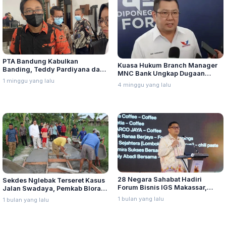
PTA Bandung Kabulkan
Kuasa Hukum Branch Manager
Banding, Teddy Pardiyana dan
MNC Bank Ungkap Dugaan
Bintang Ditetapkan Ahli Waris
1 minggu yang lalu
Penganiayaan oleh Hary Tanoe
4 minggu yang lalu
Lina Jubaedah
di MNC Towe
28 Negara Sahabat Hadiri
Sekdes Nglebak Terseret Kasus
Forum Bisnis IGS Makassar,
Jalan Swadaya, Pemkab Blora
Munafri Tawarkan Investasi
Sebut Pendampingan Hukum
1 bulan yang lalu
1 bulan yang lalu
Stadion Untia
Bukan Kewenangannya