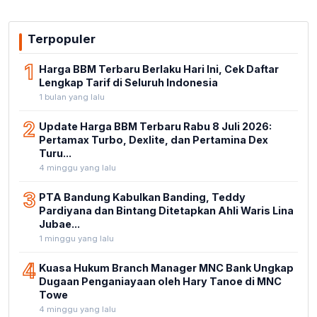
Terpopuler
1
Harga BBM Terbaru Berlaku Hari Ini, Cek Daftar
Lengkap Tarif di Seluruh Indonesia
1 bulan yang lalu
2
Update Harga BBM Terbaru Rabu 8 Juli 2026:
Pertamax Turbo, Dexlite, dan Pertamina Dex
Turu...
4 minggu yang lalu
3
PTA Bandung Kabulkan Banding, Teddy
Pardiyana dan Bintang Ditetapkan Ahli Waris Lina
Jubae...
1 minggu yang lalu
4
Kuasa Hukum Branch Manager MNC Bank Ungkap
Dugaan Penganiayaan oleh Hary Tanoe di MNC
Towe
4 minggu yang lalu