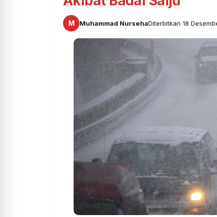
Akibat Badai Salju
M
Muhammad Nurseha
Diterbitkan 18 Desemb