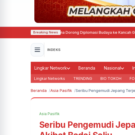
ndeng Prancis, Agustina Dorong Diplomasi Budaya ke Kancah Global
·
MTQ N
Breaking News
INDEKS
Lingkar Network
Beranda
Nasional
I
Lingkar Networks
TRENDING
BIO TOKOH
FO
Beranda
Asia Pasifik
Seribu Pengemudi Jepang Terje
Asia Pasifik
Seribu Pengemudi Jepa