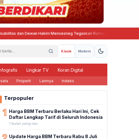
 dan Dewan Hakim
·
Mensesneg Tegaskan Rumor Penggantian Kapolri Tidak B
Klasik
Modern
nfografis
Lingkar TV
Koran Digital
sata
Properti
Lainnya
Indeks
Terpopuler
1
Harga BBM Terbaru Berlaku Hari Ini, Cek
Daftar Lengkap Tarif di Seluruh Indonesia
1 bulan yang lalu
2
Update Harga BBM Terbaru Rabu 8 Juli