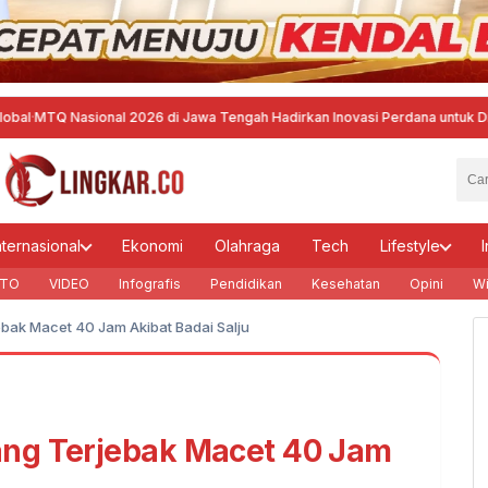
asional 2026 di Jawa Tengah Hadirkan Inovasi Perdana untuk Disabilitas
nternasional
Ekonomi
Olahraga
Tech
Lifestyle
I
TO
VIDEO
Infografis
Pendidikan
Kesehatan
Opini
Wi
bak Macet 40 Jam Akibat Badai Salju
ng Terjebak Macet 40 Jam