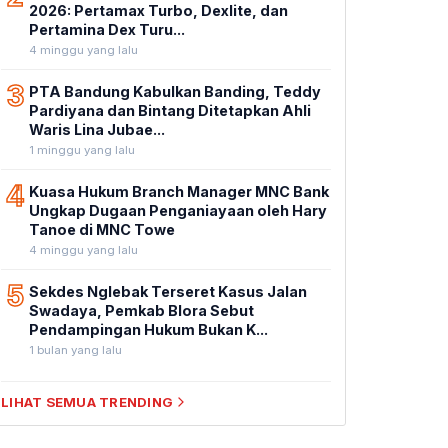
2026: Pertamax Turbo, Dexlite, dan
Pertamina Dex Turu...
4 minggu yang lalu
3
PTA Bandung Kabulkan Banding, Teddy
Pardiyana dan Bintang Ditetapkan Ahli
Waris Lina Jubae...
1 minggu yang lalu
4
Kuasa Hukum Branch Manager MNC Bank
Ungkap Dugaan Penganiayaan oleh Hary
Tanoe di MNC Towe
4 minggu yang lalu
5
Sekdes Nglebak Terseret Kasus Jalan
Swadaya, Pemkab Blora Sebut
Pendampingan Hukum Bukan K...
1 bulan yang lalu
LIHAT SEMUA TRENDING