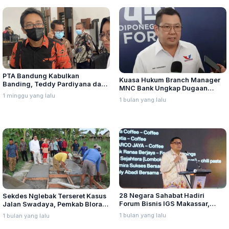
PTA Bandung Kabulkan
Kuasa Hukum Branch Manager
Banding, Teddy Pardiyana dan
MNC Bank Ungkap Dugaan
Bintang Ditetapkan Ahli Waris
1 minggu yang lalu
Penganiayaan oleh Hary Tanoe
1 bulan yang lalu
Lina Jubaedah
di MNC Towe
28 Negara Sahabat Hadiri
Sekdes Nglebak Terseret Kasus
Forum Bisnis IGS Makassar,
Jalan Swadaya, Pemkab Blora
Munafri Tawarkan Investasi
Sebut Pendampingan Hukum
1 bulan yang lalu
1 bulan yang lalu
Stadion Untia
Bukan Kewenangannya