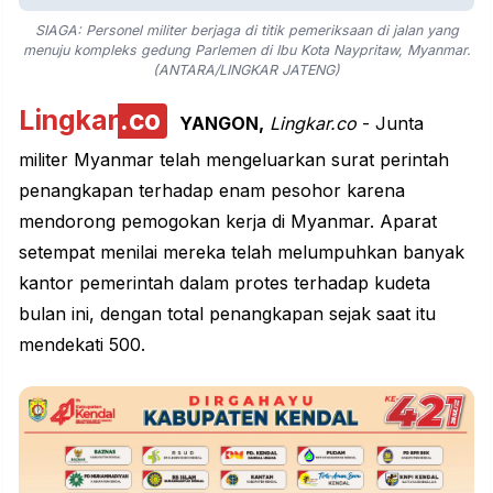
SIAGA: Personel militer berjaga di titik pemeriksaan di jalan yang
menuju kompleks gedung Parlemen di Ibu Kota Naypritaw, Myanmar.
(ANTARA/LINGKAR JATENG)
Lingkar
.co
YANGON,
Lingkar.co
- Junta
militer Myanmar telah mengeluarkan surat perintah
penangkapan terhadap enam pesohor karena
mendorong
pemogokan kerja
di Myanmar. Aparat
setempat menilai mereka telah melumpuhkan banyak
kantor pemerintah dalam protes terhadap kudeta
bulan ini, dengan total penangkapan sejak saat itu
mendekati 500.