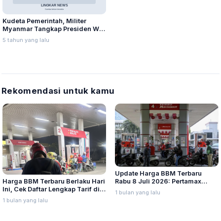
Kudeta Pemerintah, Militer
Myanmar Tangkap Presiden Win
Myint dan Aung San Suu Kyi
5 tahun yang lalu
Rekomendasi untuk kamu
Update Harga BBM Terbaru
Harga BBM Terbaru Berlaku Hari
Rabu 8 Juli 2026: Pertamax
Ini, Cek Daftar Lengkap Tarif di
Turbo, Dexlite, dan Pertamina
1 bulan yang lalu
Seluruh Indonesia
Dex Turun
1 bulan yang lalu