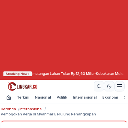
iapkan, Pematangan Lahan Telan Rp12,63 Miliar
·
Kebakaran Meluas, TNBTS 
Breaking News
Terkini
Nasional
Politik
Internasional
Ekonomi
Ol
Beranda
Internasional
Pemogokan Kerja di Myanmar Berujung Penangkapan