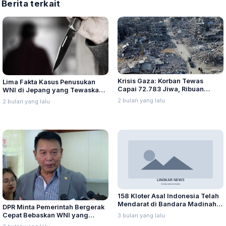
Berita terkait
Krisis Gaza: Korban Tewas
Lima Fakta Kasus Penusukan
Capai 72.783 Jiwa, Ribuan
WNI di Jepang yang Tewaskan
Diduga Masih Tertimbun
Pekerja Migran Asal Indonesia
2 bulan yang lalu
2 bulan yang lalu
Reruntuhan
158 Kloter Asal Indonesia Telah
Mendarat di Bandara Madinah,
DPR Minta Pemerintah Bergerak
Puncak Gelombang I Diprediksi
Cepat Bebaskan WNI yang
3 bulan yang lalu
Jatuh pada 6 Mei 2026
Ditangkap Israel