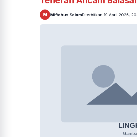
Teheran Ancam Balasa
M
Miftahus Salam
Diterbitkan 19 April 2026, 2