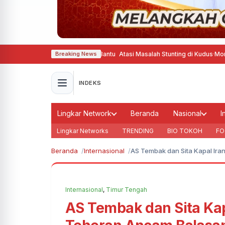
nja Pinter Gizine Bener Bantu Atasi Masalah Stunting di Kudus
·
Momentum Ha
Breaking News
INDEKS
Lingkar Network
Beranda
Nasional
I
Lingkar Networks
TRENDING
BIO TOKOH
FO
Beranda
Internasional
AS Tembak dan Sita Kapal Ira
Internasional
,
Timur Tengah
AS Tembak dan Sita Kap