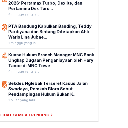
2026: Pertamax Turbo, Dexlite, dan
Pertamina Dex Turu...
4 minggu yang lalu
3
PTA Bandung Kabulkan Banding, Teddy
Pardiyana dan Bintang Ditetapkan Ahli
Waris Lina Jubae...
1 minggu yang lalu
4
Kuasa Hukum Branch Manager MNC Bank
Ungkap Dugaan Penganiayaan oleh Hary
Tanoe di MNC Towe
4 minggu yang lalu
5
Sekdes Nglebak Terseret Kasus Jalan
Swadaya, Pemkab Blora Sebut
Pendampingan Hukum Bukan K...
1 bulan yang lalu
LIHAT SEMUA TRENDING