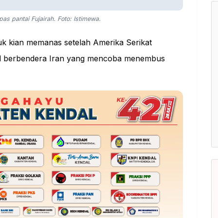
epas pantai Fujairah. Foto: Istimewa.
uk kian memanas setelah Amerika Serikat
pal berbendera Iran yang mencoba menembus