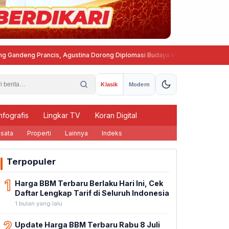
 Prancis, Agustina Dorong Diplomasi Budaya ke Kancah Global
Prog
Klasik
Modern
nfografis
Lingkar TV
Koran Digital
sata
Properti
Lainnya
Indeks
Terpopuler
1
Harga BBM Terbaru Berlaku Hari Ini, Cek
Daftar Lengkap Tarif di Seluruh Indonesia
1 bulan yang lalu
2
Update Harga BBM Terbaru Rabu 8 Juli