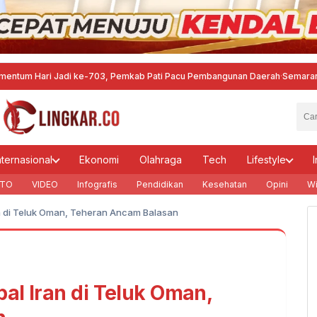
ri Jadi ke-703, Pemkab Pati Pacu Pembangunan Daerah
·
Semarang Gandeng
nternasional
Ekonomi
Olahraga
Tech
Lifestyle
I
TO
VIDEO
Infografis
Pendidikan
Kesehatan
Opini
Wi
n di Teluk Oman, Teheran Ancam Balasan
al Iran di Teluk Oman,