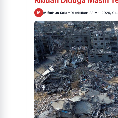
Ribuan Diduga Masih T
M
Miftahus Salam
Diterbitkan 23 Mei 2026, 04