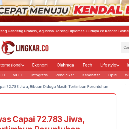
 Prancis, Agustina Dorong Diplomasi Budaya ke Kancah Global
·
MTQ Nasion
nternasional
Ekonomi
Olahraga
Tech
Lifestyle
I
TO
VIDEO
Infografis
Pendidikan
Kesehatan
Opini
Wi
pai 72.783 Jiwa, Ribuan Diduga Masih Tertimbun Reruntuhan
was Capai 72.783 Jiwa,