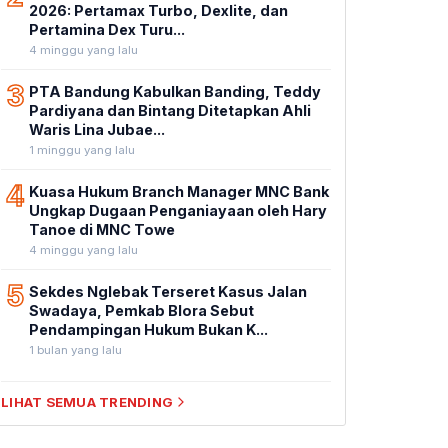
2026: Pertamax Turbo, Dexlite, dan
Pertamina Dex Turu...
4 minggu yang lalu
3
PTA Bandung Kabulkan Banding, Teddy
Pardiyana dan Bintang Ditetapkan Ahli
Waris Lina Jubae...
1 minggu yang lalu
4
Kuasa Hukum Branch Manager MNC Bank
Ungkap Dugaan Penganiayaan oleh Hary
Tanoe di MNC Towe
4 minggu yang lalu
5
Sekdes Nglebak Terseret Kasus Jalan
Swadaya, Pemkab Blora Sebut
Pendampingan Hukum Bukan K...
1 bulan yang lalu
LIHAT SEMUA TRENDING