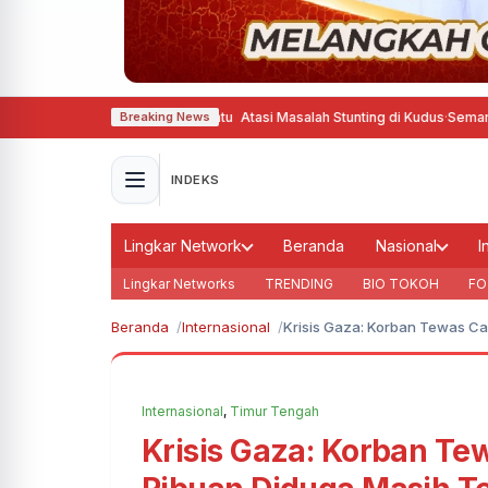
inter Gizine Bener Bantu Atasi Masalah Stunting di Kudus
·
Semarang Gandeng
Breaking News
INDEKS
Lingkar Network
Beranda
Nasional
I
Lingkar Networks
TRENDING
BIO TOKOH
FO
Beranda
Internasional
Krisis Gaza: Korban Tewas Ca
Internasional
,
Timur Tengah
Krisis Gaza: Korban Te