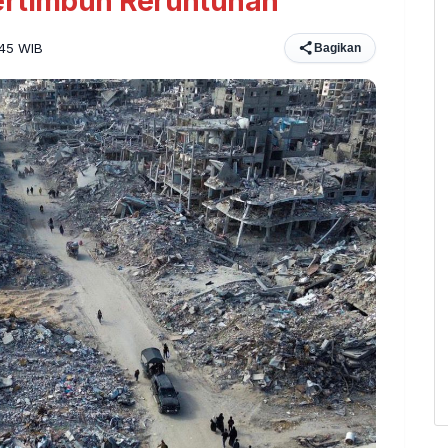
ertimbun Reruntuhan
:45 WIB
Bagikan