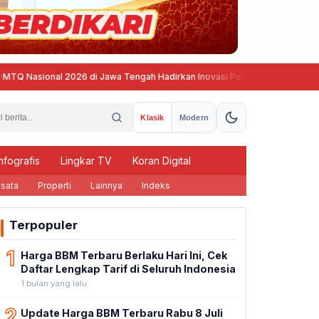
al 2026 di Jawa Tengah Hadirkan Inovasi Perdana untuk Disabilitas dan 
Klasik
Modern
nfografis
Lingkar TV
Koran Digital
sata
Properti
Lainnya
Indeks
Terpopuler
1
Harga BBM Terbaru Berlaku Hari Ini, Cek
Daftar Lengkap Tarif di Seluruh Indonesia
1 bulan yang lalu
2
Update Harga BBM Terbaru Rabu 8 Juli