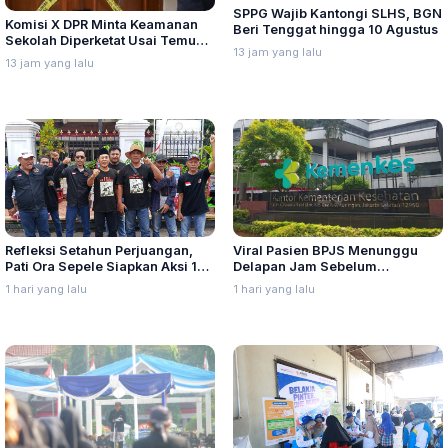
SPPG Wajib Kantongi SLHS, BGN
Komisi X DPR Minta Keamanan
Beri Tenggat hingga 10 Agustus
Sekolah Diperketat Usai Temuan
13 jam yang lalu
Senjata dan Narkotika
13 jam yang lalu
Refleksi Setahun Perjuangan,
Viral Pasien BPJS Menunggu
Pati Ora Sepele Siapkan Aksi 10–
Delapan Jam Sebelum
13 Agustus
Meninggal, Ini Penjelasan
1 hari yang lalu
1 hari yang lalu
Kemenkes