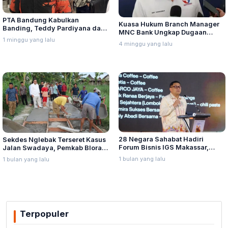
PTA Bandung Kabulkan
Kuasa Hukum Branch Manager
Banding, Teddy Pardiyana dan
MNC Bank Ungkap Dugaan
Bintang Ditetapkan Ahli Waris
1 minggu yang lalu
Penganiayaan oleh Hary Tanoe
4 minggu yang lalu
Lina Jubaedah
di MNC Towe
28 Negara Sahabat Hadiri
Sekdes Nglebak Terseret Kasus
Forum Bisnis IGS Makassar,
Jalan Swadaya, Pemkab Blora
Munafri Tawarkan Investasi
Sebut Pendampingan Hukum
1 bulan yang lalu
1 bulan yang lalu
Stadion Untia
Bukan Kewenangannya
Terpopuler