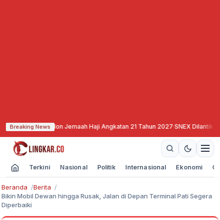
aran Calon Jemaah Haji Angkatan 21 Tahun 2027
·
SNEX Dilantik, Siap All Ou
Breaking News
Terkini
Nasional
Politik
Internasional
Ekonomi
Ol
Beranda
Berita
Bikin Mobil Dewan hingga Rusak, Jalan di Depan Terminal Pati Segera
Diperbaiki