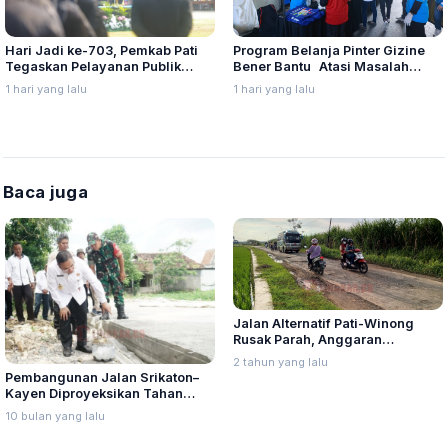
Program Belanja Pinter Gizine
Hari Jadi ke-703, Pemkab Pati
Bener Bantu Atasi Masalah
Tegaskan Pelayanan Publik
Stunting di Kudus
Harus Makin Cepat dan Solutif
1 hari yang lalu
1 hari yang lalu
Baca juga
Jalan Alternatif Pati-Winong
Rusak Parah, Anggaran
Perbaikan Kurang
2 tahun yang lalu
Pembangunan Jalan Srikaton–
Kayen Diproyeksikan Tahan
Puluhan Tahun
10 bulan yang lalu