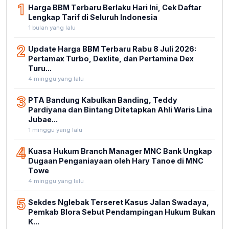
1
Harga BBM Terbaru Berlaku Hari Ini, Cek Daftar
Lengkap Tarif di Seluruh Indonesia
1 bulan yang lalu
2
Update Harga BBM Terbaru Rabu 8 Juli 2026:
Pertamax Turbo, Dexlite, dan Pertamina Dex
Turu...
4 minggu yang lalu
3
PTA Bandung Kabulkan Banding, Teddy
Pardiyana dan Bintang Ditetapkan Ahli Waris Lina
Jubae...
1 minggu yang lalu
4
Kuasa Hukum Branch Manager MNC Bank Ungkap
Dugaan Penganiayaan oleh Hary Tanoe di MNC
Towe
4 minggu yang lalu
5
Sekdes Nglebak Terseret Kasus Jalan Swadaya,
Pemkab Blora Sebut Pendampingan Hukum Bukan
K...