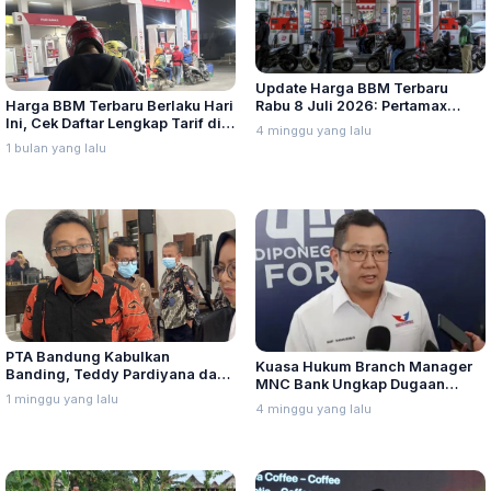
Update Harga BBM Terbaru
Harga BBM Terbaru Berlaku Hari
Rabu 8 Juli 2026: Pertamax
Ini, Cek Daftar Lengkap Tarif di
Turbo, Dexlite, dan Pertamina
4 minggu yang lalu
Seluruh Indonesia
Dex Turun
1 bulan yang lalu
PTA Bandung Kabulkan
Kuasa Hukum Branch Manager
Banding, Teddy Pardiyana dan
MNC Bank Ungkap Dugaan
Bintang Ditetapkan Ahli Waris
1 minggu yang lalu
Penganiayaan oleh Hary Tanoe
4 minggu yang lalu
Lina Jubaedah
di MNC Towe