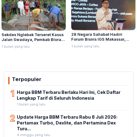
28 Negara Sahabat Hadiri
Sekdes Nglebak Terseret Kasus
Forum Bisnis IGS Makassar,
Jalan Swadaya, Pemkab Blora
Munafri Tawarkan Investasi
Sebut Pendampingan Hukum
1 bulan yang lalu
1 bulan yang lalu
Stadion Untia
Bukan Kewenangannya
Terpopuler
1
Harga BBM Terbaru Berlaku Hari Ini, Cek Daftar
Lengkap Tarif di Seluruh Indonesia
1 bulan yang lalu
2
Update Harga BBM Terbaru Rabu 8 Juli 2026:
Pertamax Turbo, Dexlite, dan Pertamina Dex
Turu...
4 minggu yang lalu