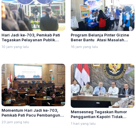
Program Belanja Pinter Gizine
Hari Jadi ke-703, Pemkab Pati
Bener Bantu Atasi Masalah
Tegaskan Pelayanan Publik
Stunting di Kudus
Harus Makin Cepat dan Solutif
16 jam yang lalu
10 jam yang lalu
Momentum Hari Jadi ke-703,
Mensesneg Tegaskan Rumor
Pemkab Pati Pacu Pembangunan
Penggantian Kapolri Tidak
Daerah
Benar
23 jam yang lalu
1 hari yang lalu