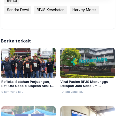
Berita
Sandra Dewi
BPJS Kesehatan
Harvey Moeis
Berita terkait
Refleksi Setahun Perjuangan,
Viral Pasien BPJS Menunggu
Pati Ora Sepele Siapkan Aksi 10–
Delapan Jam Sebelum
13 Agustus
Meninggal, Ini Penjelasan
9 jam yang lalu
10 jam yang lalu
Kemenkes