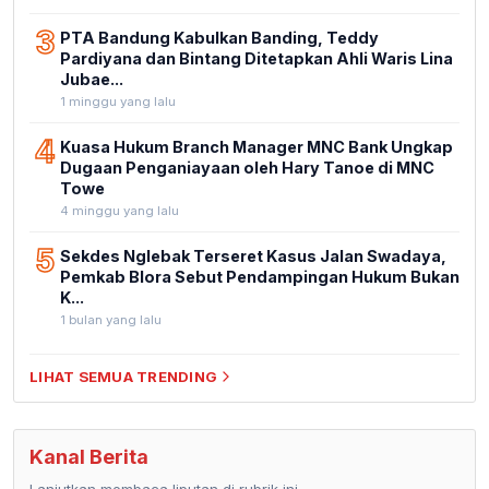
3
PTA Bandung Kabulkan Banding, Teddy
Pardiyana dan Bintang Ditetapkan Ahli Waris Lina
Jubae...
1 minggu yang lalu
4
Kuasa Hukum Branch Manager MNC Bank Ungkap
Dugaan Penganiayaan oleh Hary Tanoe di MNC
Towe
4 minggu yang lalu
5
Sekdes Nglebak Terseret Kasus Jalan Swadaya,
Pemkab Blora Sebut Pendampingan Hukum Bukan
K...
1 bulan yang lalu
LIHAT SEMUA TRENDING
Kanal Berita
Lanjutkan membaca liputan di rubrik ini.