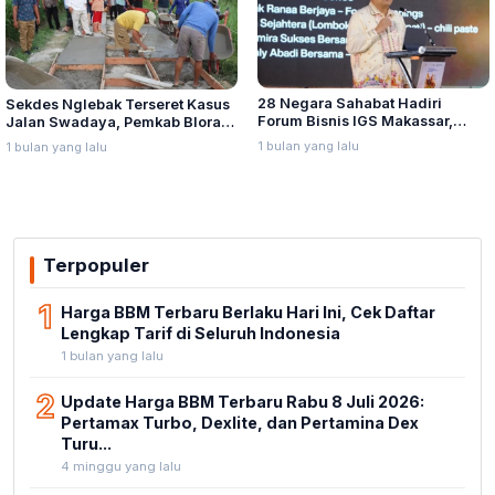
28 Negara Sahabat Hadiri
Sekdes Nglebak Terseret Kasus
Forum Bisnis IGS Makassar,
Jalan Swadaya, Pemkab Blora
Munafri Tawarkan Investasi
Sebut Pendampingan Hukum
1 bulan yang lalu
1 bulan yang lalu
Stadion Untia
Bukan Kewenangannya
Terpopuler
1
Harga BBM Terbaru Berlaku Hari Ini, Cek Daftar
Lengkap Tarif di Seluruh Indonesia
1 bulan yang lalu
2
Update Harga BBM Terbaru Rabu 8 Juli 2026:
Pertamax Turbo, Dexlite, dan Pertamina Dex
Turu...
4 minggu yang lalu