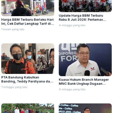
Update Harga BBM Terbaru
Harga BBM Terbaru Berlaku Hari
Rabu 8 Juli 2026: Pertamax
Ini, Cek Daftar Lengkap Tarif di
Turbo, Dexlite, dan Pertamina
4 minggu yang lalu
Seluruh Indonesia
Dex Turun
1 bulan yang lalu
PTA Bandung Kabulkan
Kuasa Hukum Branch Manager
Banding, Teddy Pardiyana dan
MNC Bank Ungkap Dugaan
Bintang Ditetapkan Ahli Waris
1 minggu yang lalu
Penganiayaan oleh Hary Tanoe
4 minggu yang lalu
Lina Jubaedah
di MNC Towe