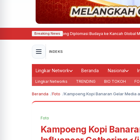
ancis, Agustina Dorong Diplomasi Budaya ke Kancah Global
·
Mensesneg Te
Breaking News
INDEKS
Lingkar Network
Beranda
Nasional
I
Lingkar Networks
TRENDING
BIO TOKOH
FO
Beranda
Foto
Kampoeng Kopi Banaran Gelar Media a
Foto
Kampoeng Kopi Banaran