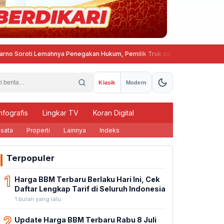
 Lemahnya Penegakan Hukum, Pemilik Truk dan Cargo Owner Harus Ikut Be
Klasik
Modern
nfografis
Lingkar TV
Koran Digital
sata
Properti
Lainnya
Indeks
Terpopuler
1
Harga BBM Terbaru Berlaku Hari Ini, Cek
Daftar Lengkap Tarif di Seluruh Indonesia
1 bulan yang lalu
2
Update Harga BBM Terbaru Rabu 8 Juli