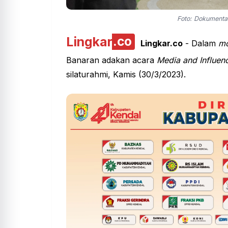
Foto: Dokumenta
Lingkar
.co
Lingkar.co
- Dalam
m
Banaran
adakan acara
Media and Influen
silaturahmi, Kamis (30/3/2023).