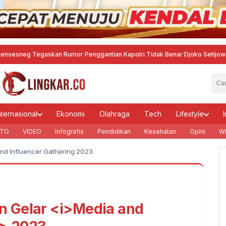
gaskan Rumor Penggantian Kapolri Tidak Benar
·
Djoko Setijowarno Soroti
nternasional
Ekonomi
Olahraga
Tech
Lifestyle
I
TO
VIDEO
Infografis
Pendidikan
Kesehatan
Opini
Wi
nd Influencer Gathering 2023
 Gelar <i>Media and