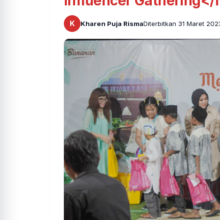
Influencer Gathering</
K
Kharen Puja Risma
Diterbitkan 31 Maret 202