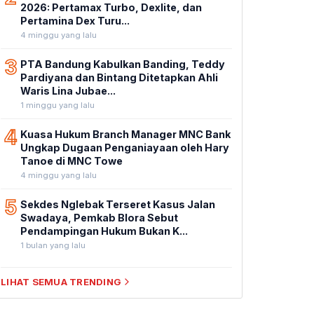
2026: Pertamax Turbo, Dexlite, dan
Pertamina Dex Turu...
4 minggu yang lalu
3
PTA Bandung Kabulkan Banding, Teddy
Pardiyana dan Bintang Ditetapkan Ahli
Waris Lina Jubae...
1 minggu yang lalu
4
Kuasa Hukum Branch Manager MNC Bank
Ungkap Dugaan Penganiayaan oleh Hary
Tanoe di MNC Towe
4 minggu yang lalu
5
Sekdes Nglebak Terseret Kasus Jalan
Swadaya, Pemkab Blora Sebut
Pendampingan Hukum Bukan K...
1 bulan yang lalu
LIHAT SEMUA TRENDING