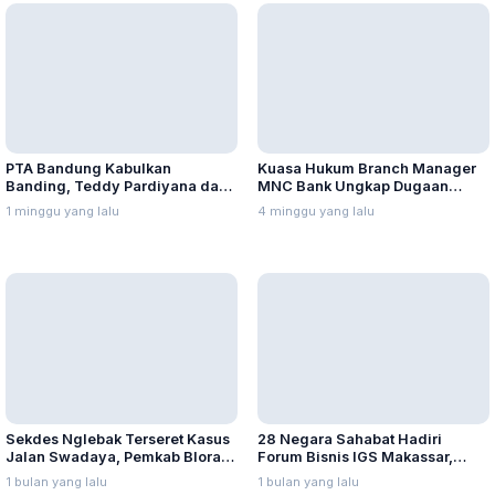
PTA Bandung Kabulkan
Kuasa Hukum Branch Manager
Banding, Teddy Pardiyana dan
MNC Bank Ungkap Dugaan
Bintang Ditetapkan Ahli Waris
Penganiayaan oleh Hary Tanoe
1 minggu yang lalu
4 minggu yang lalu
Lina Jubaedah
di MNC Towe
Sekdes Nglebak Terseret Kasus
28 Negara Sahabat Hadiri
Jalan Swadaya, Pemkab Blora
Forum Bisnis IGS Makassar,
Sebut Pendampingan Hukum
Munafri Tawarkan Investasi
1 bulan yang lalu
1 bulan yang lalu