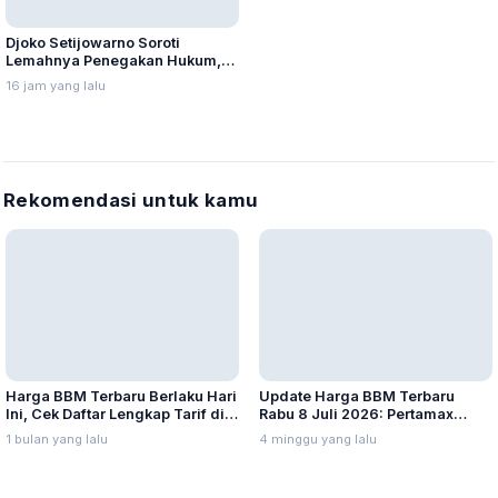
Djoko Setijowarno Soroti
Lemahnya Penegakan Hukum,
Pemilik Truk dan Cargo Owner
16 jam yang lalu
Harus Ikut Bertanggung Jawab
Rekomendasi untuk kamu
Update Harga BBM Terbaru
Harga BBM Terbaru Berlaku Hari
Rabu 8 Juli 2026: Pertamax
Ini, Cek Daftar Lengkap Tarif di
Turbo, Dexlite, dan Pertamina
4 minggu yang lalu
Seluruh Indonesia
1 bulan yang lalu
Dex Turun