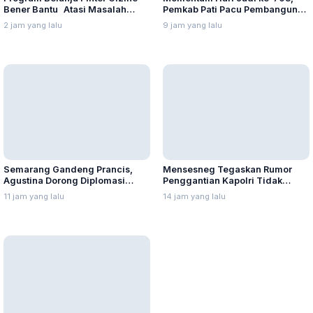
Bener Bantu Atasi Masalah
Pemkab Pati Pacu Pembangunan
Stunting di Kudus
Daerah
2 jam yang lalu
9 jam yang lalu
Semarang Gandeng Prancis,
Mensesneg Tegaskan Rumor
Agustina Dorong Diplomasi
Penggantian Kapolri Tidak
Budaya ke Kancah Global
Benar
11 jam yang lalu
14 jam yang lalu