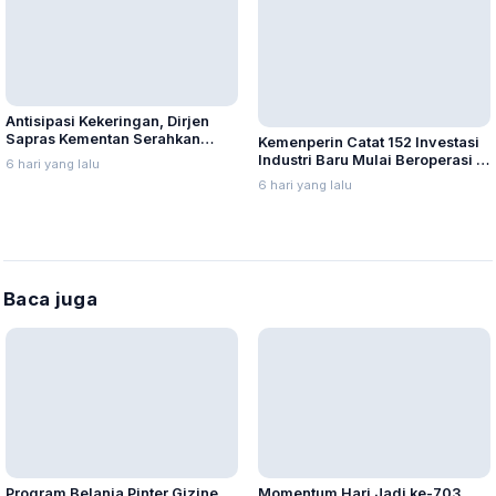
Antisipasi Kekeringan, Dirjen
Sapras Kementan Serahkan
Kemenperin Catat 152 Investasi
Mesin Pompa Air
Industri Baru Mulai Beroperasi di
6 hari yang lalu
Indonesia
6 hari yang lalu
Baca juga
Program Belanja Pinter Gizine
Momentum Hari Jadi ke-703,