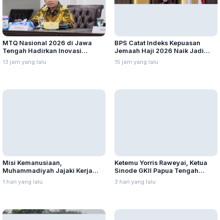
MTQ Nasional 2026 di Jawa
BPS Catat Indeks Kepuasan
Tengah Hadirkan Inovasi
Jemaah Haji 2026 Naik Jadi
Perdana untuk Disabilitas dan
91,45 Persen
13 jam yang lalu
15 jam yang lalu
Dewan Hakim
Misi Kemanusiaan,
Ketemu Yorris Raweyai, Ketua
Muhammadiyah Jajaki Kerja
Sinode GKII Papua Tengah
Sama Pelayanan Kanker Bagi
Sampaikan Hal Ini
1 hari yang lalu
3 hari yang lalu
Warga Palestina di Yordania