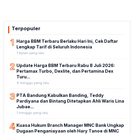
Bukan Kewenangannya
Stadion Untia
Terpopuler
1
Harga BBM Terbaru Berlaku Hari Ini, Cek Daftar
Lengkap Tarif di Seluruh Indonesia
1 bulan yang lalu
2
Update Harga BBM Terbaru Rabu 8 Juli 2026:
Pertamax Turbo, Dexlite, dan Pertamina Dex
Turu...
4 minggu yang lalu
3
PTA Bandung Kabulkan Banding, Teddy
Pardiyana dan Bintang Ditetapkan Ahli Waris Lina
Jubae...
1 minggu yang lalu
4
Kuasa Hukum Branch Manager MNC Bank Ungkap
Dugaan Penganiayaan oleh Hary Tanoe di MNC