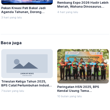
Rembang Expo 2026 Hadir Lebih
Meriah, Wahana Dinosaurus
Pekan Kreasi Pati Bakal Jadi
Jadi Magnet Pengunjung
Agenda Tahunan, Dorong
4 hari yang lalu
Promosi UMKM hingga
3 hari yang lalu
Pariwisata
Baca juga
Triwulan Ketiga Tahun 2025,
BPS Catat Pertumbuhan Industri
Peringatan HSN 2025, BPS
Manufaktur Nasional Capai 5,58
Kendal Usung Tema
7 bulan yang lalu
Persen
Memasyarakatkan Statistik, Dari
10 bulan yang lalu
Data Lahir Solusi, Dari Statistik
Lahir Inovasi