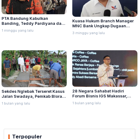
PTA Bandung Kabulkan
Kuasa Hukum Branch Manager
Banding, Teddy Pardiyana dan
MNC Bank Ungkap Dugaan
Bintang Ditetapkan Ahli Waris
1 minggu yang lalu
Penganiayaan oleh Hary Tanoe
3 minggu yang lalu
Lina Jubaedah
di MNC Towe
28 Negara Sahabat Hadiri
Sekdes Nglebak Terseret Kasus
Forum Bisnis IGS Makassar,
Jalan Swadaya, Pemkab Blora
Munafri Tawarkan Investasi
Sebut Pendampingan Hukum
1 bulan yang lalu
1 bulan yang lalu
Stadion Untia
Bukan Kewenangannya
Terpopuler