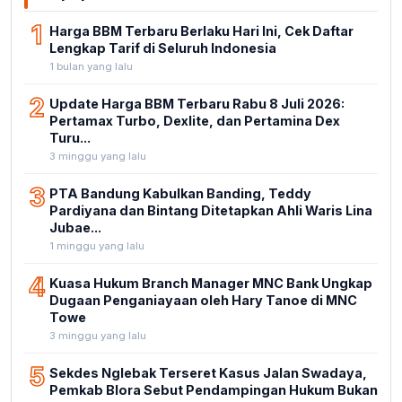
1
Harga BBM Terbaru Berlaku Hari Ini, Cek Daftar
Lengkap Tarif di Seluruh Indonesia
1 bulan yang lalu
2
Update Harga BBM Terbaru Rabu 8 Juli 2026:
Pertamax Turbo, Dexlite, dan Pertamina Dex
Turu...
3 minggu yang lalu
3
PTA Bandung Kabulkan Banding, Teddy
Pardiyana dan Bintang Ditetapkan Ahli Waris Lina
Jubae...
1 minggu yang lalu
4
Kuasa Hukum Branch Manager MNC Bank Ungkap
Dugaan Penganiayaan oleh Hary Tanoe di MNC
Towe
3 minggu yang lalu
5
Sekdes Nglebak Terseret Kasus Jalan Swadaya,
Pemkab Blora Sebut Pendampingan Hukum Bukan