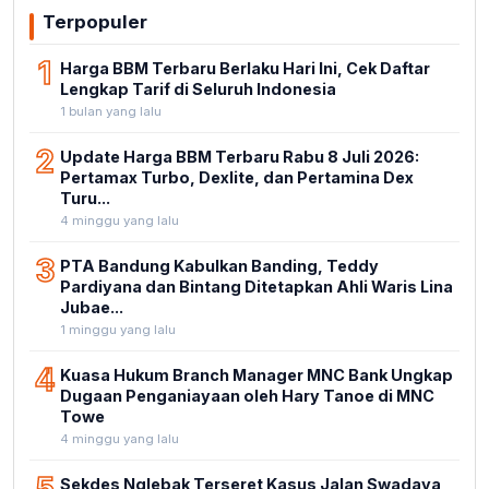
Terpopuler
1
Harga BBM Terbaru Berlaku Hari Ini, Cek Daftar
Lengkap Tarif di Seluruh Indonesia
1 bulan yang lalu
2
Update Harga BBM Terbaru Rabu 8 Juli 2026:
Pertamax Turbo, Dexlite, dan Pertamina Dex
Turu...
4 minggu yang lalu
3
PTA Bandung Kabulkan Banding, Teddy
Pardiyana dan Bintang Ditetapkan Ahli Waris Lina
Jubae...
1 minggu yang lalu
4
Kuasa Hukum Branch Manager MNC Bank Ungkap
Dugaan Penganiayaan oleh Hary Tanoe di MNC
Towe
4 minggu yang lalu
5
Sekdes Nglebak Terseret Kasus Jalan Swadaya,