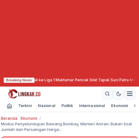
g PSIS Kembali ke Liga 1
·
Muktamar Pencak Silat Tapak Suci Putra Muhammadi
Breaking News
Terkini
Nasional
Politik
Internasional
Ekonomi
Ol
Beranda
Ekonomi
Modus Penyelundupan Bawang Bombay, Menteri Amran: Bukan Soal
Jumlah dan Persaingan Harga...