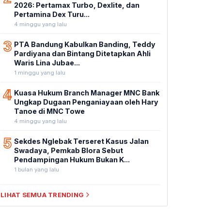
2026: Pertamax Turbo, Dexlite, dan
Pertamina Dex Turu...
4 minggu yang lalu
3
PTA Bandung Kabulkan Banding, Teddy
Pardiyana dan Bintang Ditetapkan Ahli
Waris Lina Jubae...
1 minggu yang lalu
4
Kuasa Hukum Branch Manager MNC Bank
Ungkap Dugaan Penganiayaan oleh Hary
Tanoe di MNC Towe
4 minggu yang lalu
5
Sekdes Nglebak Terseret Kasus Jalan
Swadaya, Pemkab Blora Sebut
Pendampingan Hukum Bukan K...
1 bulan yang lalu
LIHAT SEMUA TRENDING