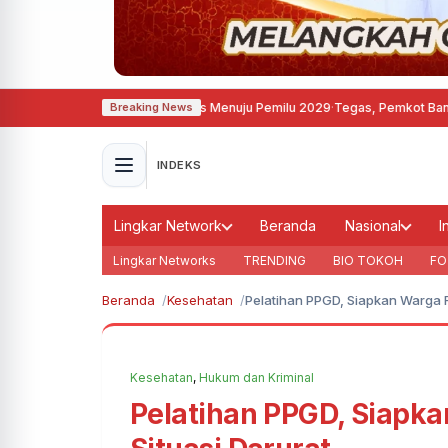
marang Perkuat Soliditas Menuju Pemilu 2029
·
Tegas, Pemkot Bandung Segel 
Breaking News
INDEKS
Lingkar Network
Beranda
Nasional
I
Lingkar Networks
TRENDING
BIO TOKOH
FO
Beranda
Kesehatan
Pelatihan PPGD, Siapkan Warga R
Kesehatan
,
Hukum dan Kriminal
Pelatihan PPGD, Siapk