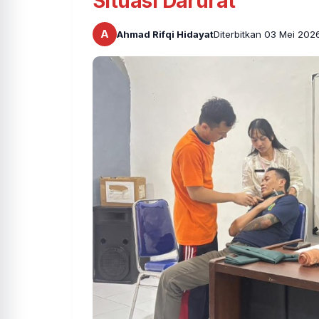
Situasi Darurat
A
Ahmad Rifqi Hidayat
Diterbitkan 03 Mei 202