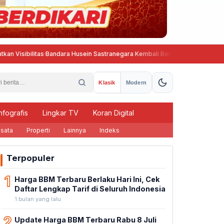
itas
·
Bandara Husein Sastranegara Kembali Beroperasi, Wings Air Buka R
Klasik
Modern
nfografis
Lingkar TV
Koran Digital
sata
Properti
Lainnya
Indeks
Terpopuler
1
Harga BBM Terbaru Berlaku Hari Ini, Cek
Daftar Lengkap Tarif di Seluruh Indonesia
1 bulan yang lalu
2
Update Harga BBM Terbaru Rabu 8 Juli