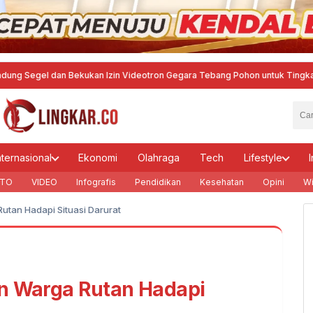
dan Bekukan Izin Videotron Gegara Tebang Pohon untuk Tingkatkan Visibil
nternasional
Ekonomi
Olahraga
Tech
Lifestyle
I
TO
VIDEO
Infografis
Pendidikan
Kesehatan
Opini
Wi
utan Hadapi Situasi Darurat
an Warga Rutan Hadapi