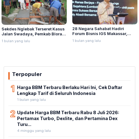
28 Negara Sahabat Hadiri
Sekdes Nglebak Terseret Kasus
Forum Bisnis IGS Makassar,
Jalan Swadaya, Pemkab Blora
Munafri Tawarkan Investasi
Sebut Pendampingan Hukum
1 bulan yang lalu
1 bulan yang lalu
Stadion Untia
Bukan Kewenangannya
Terpopuler
1
Harga BBM Terbaru Berlaku Hari Ini, Cek Daftar
Lengkap Tarif di Seluruh Indonesia
1 bulan yang lalu
2
Update Harga BBM Terbaru Rabu 8 Juli 2026:
Pertamax Turbo, Dexlite, dan Pertamina Dex
Turu...
4 minggu yang lalu