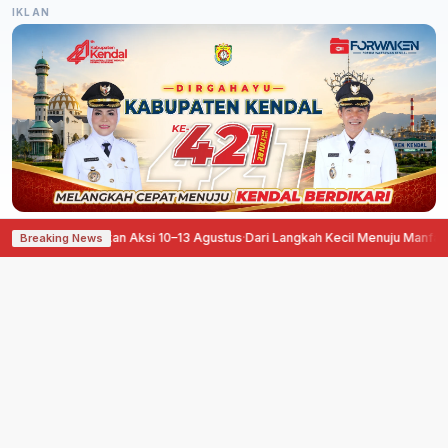
IKLAN
pele Siapkan Aksi 10–13 Agustus
·
Dari Langkah Kecil Menuju Manfaat Besar, 
Breaking News