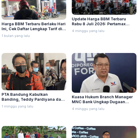
Update Harga BBM Terbaru
Harga BBM Terbaru Berlaku Hari
Rabu 8 Juli 2026: Pertamax
Ini, Cek Daftar Lengkap Tarif di
Turbo, Dexlite, dan Pertamina
4 minggu yang lalu
Seluruh Indonesia
Dex Turun
1 bulan yang lalu
PTA Bandung Kabulkan
Kuasa Hukum Branch Manager
Banding, Teddy Pardiyana dan
MNC Bank Ungkap Dugaan
Bintang Ditetapkan Ahli Waris
1 minggu yang lalu
Penganiayaan oleh Hary Tanoe
4 minggu yang lalu
Lina Jubaedah
di MNC Towe