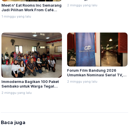
Kepemimpinan Berawal dari
2 minggu yang lalu
Meet n' Eat Rooms Inc Semarang
Integritas dan Proses
Jadi Pilihan Work From Café
dengan Menu Baru yang Variatif
1 minggu yang lalu
Forum Film Bandung 2026
Umumkan Nominasi Serial TV,
Web Hingga Pemeran Utama
2 minggu yang lalu
Immoderma Bagikan 100 Paket
Terpuji
Sembako untuk Warga Tegal
Sari Semarang
2 minggu yang lalu
Baca juga