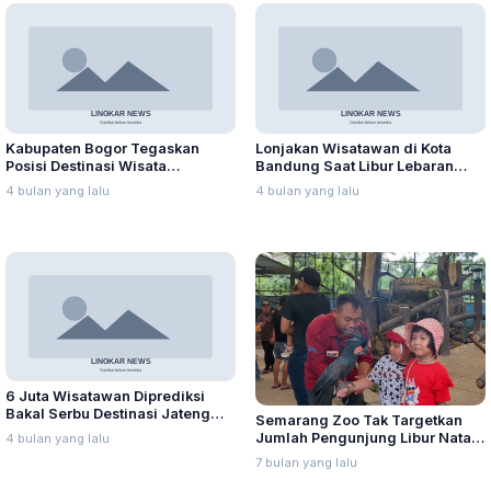
Kabupaten Bogor Tegaskan
Lonjakan Wisatawan di Kota
Posisi Destinasi Wisata
Bandung Saat Libur Lebaran
Unggulan, Data BPS Tahun
2026 Jauh Melampaui Target,
4 bulan yang lalu
4 bulan yang lalu
2025: Kunjungan Wisatawan
Farhan Kaget
Terbanyak di Jabar
6 Juta Wisatawan Diprediksi
Bakal Serbu Destinasi Jateng
Semarang Zoo Tak Targetkan
Selama Libur Lebaran 2026
Jumlah Pengunjung Libur Nataru
4 bulan yang lalu
2025-2026
7 bulan yang lalu