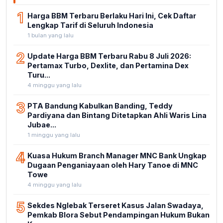
1
Harga BBM Terbaru Berlaku Hari Ini, Cek Daftar
Lengkap Tarif di Seluruh Indonesia
1 bulan yang lalu
2
Update Harga BBM Terbaru Rabu 8 Juli 2026:
Pertamax Turbo, Dexlite, dan Pertamina Dex
Turu...
4 minggu yang lalu
3
PTA Bandung Kabulkan Banding, Teddy
Pardiyana dan Bintang Ditetapkan Ahli Waris Lina
Jubae...
1 minggu yang lalu
4
Kuasa Hukum Branch Manager MNC Bank Ungkap
Dugaan Penganiayaan oleh Hary Tanoe di MNC
Towe
4 minggu yang lalu
5
Sekdes Nglebak Terseret Kasus Jalan Swadaya,
Pemkab Blora Sebut Pendampingan Hukum Bukan