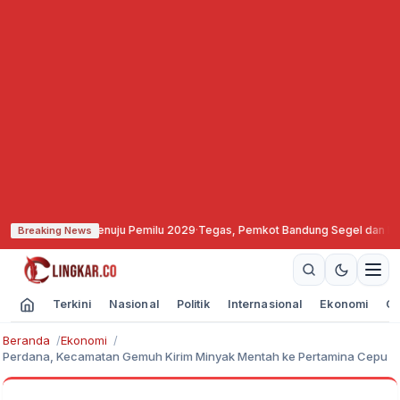
tas Menuju Pemilu 2029
·
Tegas, Pemkot Bandung Segel dan Bekukan Izin Vid
Breaking News
Terkini
Nasional
Politik
Internasional
Ekonomi
Ol
Beranda
Ekonomi
Perdana, Kecamatan Gemuh Kirim Minyak Mentah ke Pertamina Cepu