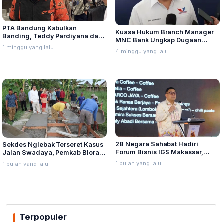
PTA Bandung Kabulkan
Kuasa Hukum Branch Manager
Banding, Teddy Pardiyana dan
MNC Bank Ungkap Dugaan
Bintang Ditetapkan Ahli Waris
1 minggu yang lalu
Penganiayaan oleh Hary Tanoe
4 minggu yang lalu
Lina Jubaedah
di MNC Towe
28 Negara Sahabat Hadiri
Sekdes Nglebak Terseret Kasus
Forum Bisnis IGS Makassar,
Jalan Swadaya, Pemkab Blora
Munafri Tawarkan Investasi
Sebut Pendampingan Hukum
1 bulan yang lalu
1 bulan yang lalu
Stadion Untia
Bukan Kewenangannya
Terpopuler