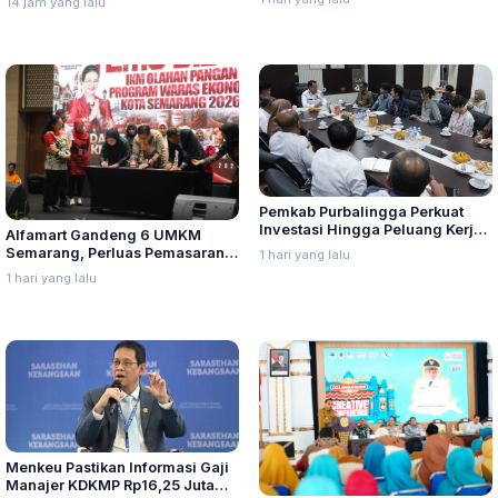
14 jam yang lalu
Bandung-Palembang
Pemkab Purbalingga Perkuat
Investasi Hingga Peluang Kerja
Alfamart Gandeng 6 UMKM
di Jepang
Semarang, Perluas Pemasaran
1 hari yang lalu
Produk Lokal
1 hari yang lalu
Menkeu Pastikan Informasi Gaji
Manajer KDKMP Rp16,25 Juta