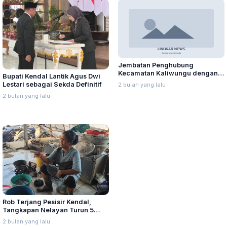
Jembatan Penghubung
Kecamatan Kaliwungu dengan
Bupati Kendal Lantik Agus Dwi
Brangsong Putus dan Hanyut
Lestari sebagai Sekda Definitif
2 bulan yang lalu
Diterjang Banjir Sungai Waridin
2 bulan yang lalu
Rob Terjang Pesisir Kendal,
Tangkapan Nelayan Turun 5
Persen: Harga Ikan Ikut Anjlok
2 bulan yang lalu