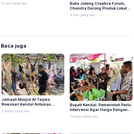
Tidak Benar
2 hari yang lalu
Buka Jateng Creative Forum,
Chandra Dorong Produk Lokal
Pati Naik Kelas
4 hari yang lalu
Baca juga
Jamaah Masjid At Taqwa
Rowosari Kendal Antusias
Bupati Kendal: Pemerintah Perlu
Berkurban, Sembelih 22 Sapi
Intervensi Agar Harga Pangan
2 bulan yang lalu
dan 15 Ekor Kambing
Tidak Memberatkan Masyarakat
2 bulan yang lalu